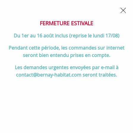
02 32 45 52 60
Contactez-nous
FERMETURE POUR CONGÉS DU 1er AU 16 AOÛT
- Service
client joignable du lundi au vendredi de 10h à 17h
FERMETURE ESTIVALE
0
Du 1er au 16 août inclus (reprise le lundi 17/08)
Pendant cette période, les commandes sur internet
seront bien entendu prises en compte.
Accueil
>
Salle de bain
>
MEUBLES de salle de bain
>
Les demandes urgentes envoyées par e-mail à
Meubles 120 cm et +
contact@bernay-habitat.com seront traitées.
Meubles 120 cm et +
TRIER & FILTRER
60 articles sur
226