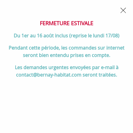
02 32 45 52 60
Contactez-nous
FERMETURE POUR CONGÉS DU 1er AU 16 AOÛT
- Service
client joignable du lundi au vendredi de 10h à 17h
FERMETURE ESTIVALE
0
Du 1er au 16 août inclus (reprise le lundi 17/08)
Pendant cette période, les commandes sur internet
seront bien entendu prises en compte.
Accueil
>
Salle de bain
>
MEUBLES de salle de bain
>
Les demandes urgentes envoyées par e-mail à
Meubles 120 cm et +
>
Ensemble BENTO 121cm meuble 6 tiroirs +
contact@bernay-habitat.com seront traitées.
plan double vasque céramique - Laque & Poignée au choix - DECOTEC