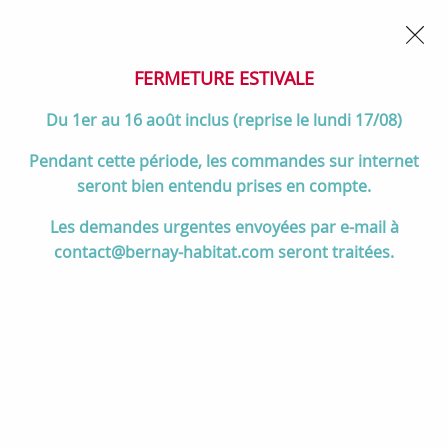
02 32 45 52 60
Contactez-nous
FERMETURE POUR CONGÉS DU 1er AU 16 AOÛT
- Service
client joignable du lundi au vendredi de 10h à 17h
FERMETURE ESTIVALE
0
Du 1er au 16 août inclus (reprise le lundi 17/08)
Pendant cette période, les commandes sur internet
seront bien entendu prises en compte.
Accueil
>
Salle de bain
>
MEUBLES de salle de bain
>
Les demandes urgentes envoyées par e-mail à
Meubles 120 cm et +
>
Meuble Illusion 141cm 2 tiroirs / Plan Chêne
contact@bernay-habitat.com seront traitées.
ou Solidsurface + 1 vasque semi-encastrée / Laque & poignées au
choix - DECOTEC