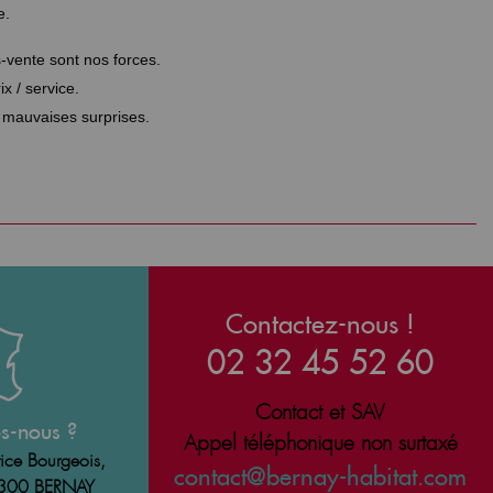
e.
ès-vente sont nos forces.
x / service.
s mauvaises surprises.
Contactez-nous !
02 32 45 52 60
Contact et SAV
s-nous ?
Appel téléphonique non surtaxé
ice Bourgeois,
contact@bernay-habitat.com
7300 BERNAY