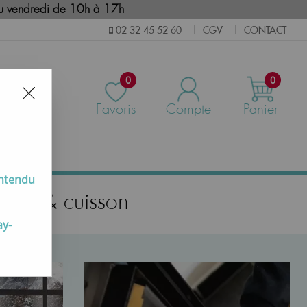
i au vendredi de 10h à 17h
CGV
CONTACT
02 32 45 52 60
|
|
0
0
Favoris
Compte
Panier
us
entendu
fage & cuisson
ay-