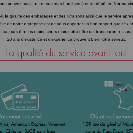
ous pouvez aussi retirer vos marchandises à notre dépôt en Normandi
eil, la qualité des emballages et des livraisons ainsi que le service apr
hie de notre entreprise est de vous apporter un bon rapport qualité / pri
toujours être les moins chers mais notre offre est transparente : san
20 ans d'existence et d'expérience prouvent bien notre sérieux.
La qualité du service avant tout
Paiement sécurisé
Où et qui somme
Visa, American Express, Virement
129 rue du général Maur
e, Chèque, 3xCB sans frais
zone du Parc Expo, 2