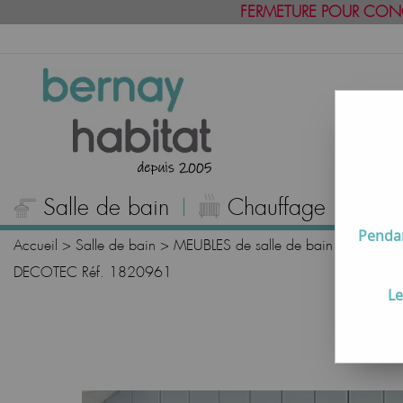
FERMETURE POUR CON
Salle de bain
Chauffage
C
Pendan
Accueil
>
Salle de bain
>
MEUBLES de salle de bain
>
Meubles
DECOTEC Réf. 1820961
Le