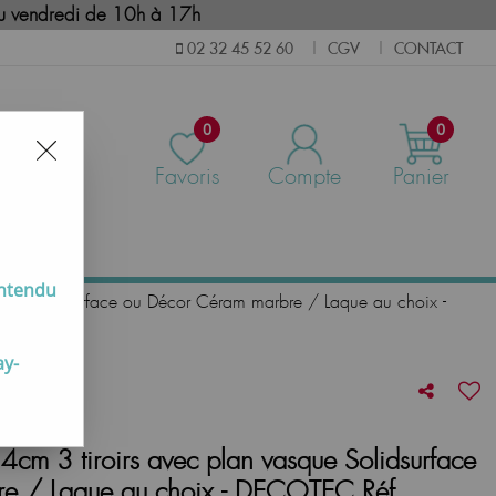
i au vendredi de 10h à 17h
CGV
CONTACT
02 32 45 52 60
|
|
0
0
Favoris
Compte
Panier
us
entendu
ue Solidsurface ou Décor Céram marbre / Laque au choix -
ay-
m 3 tiroirs avec plan vasque Solidsurface
e / Laque au choix - DECOTEC Réf.