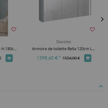
Decotec
Colonne Résonance 35cm H.180cm 2 portes / Laque au choix (pieds en option) - DECOTEC Réf. 1821061 / 1821071
Armoire de toilette Bella 120cm LED 33,51W 3 portes miroir / Laque au choix - DECOTEC Réf. 1309321
1398,60 €
*
€
1554,00 €