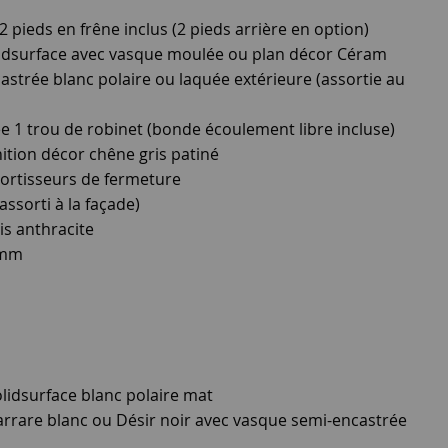
2 pieds en frêne inclus (2 pieds arrière en option)
idsurface avec vasque moulée ou plan décor Céram
strée blanc polaire ou laquée extérieure (assortie au
e 1 trou de robinet (bonde écoulement libre incluse)
ition décor chêne gris patiné
amortisseurs de fermeture
ssorti à la façade)
ris anthracite
0mm
lidsurface blanc polaire mat
rrare blanc ou Désir noir avec vasque semi-encastrée