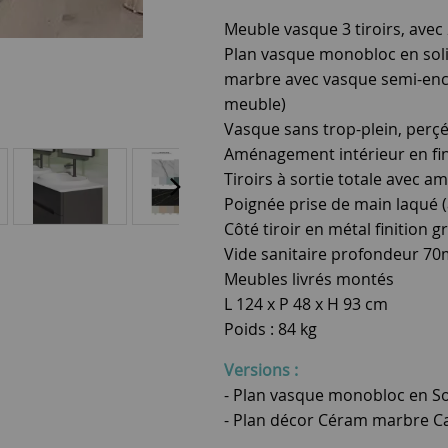
Meuble vasque 3 tiroirs, avec 
Plan vasque monobloc en sol
marbre avec vasque semi-enca
meuble)
Vasque sans trop-plein, perçé
Aménagement intérieur en fin
Tiroirs à sortie totale avec 
Poignée prise de main laqué (a
Côté tiroir en métal finition g
Vide sanitaire profondeur 7
Meubles livrés montés
L 124 x P 48 x H 93 cm
Poids : 84 kg
Versions :
- Plan vasque monobloc en So
- Plan décor Céram marbre Ca