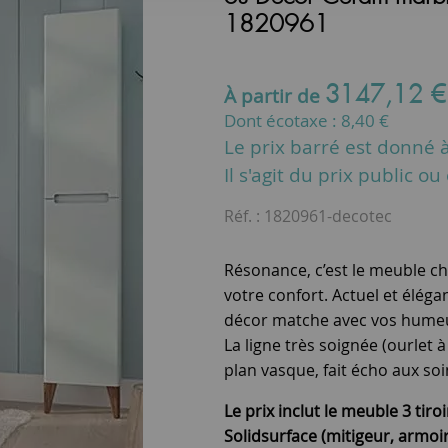
1820961
3147
,
12
À partir de
Dont écotaxe :
8,40
€
Le prix barré est donné à 
Il s'agit du prix public o
Réf. :
1820961-decotec
Résonance, c’est le meuble ch
votre confort. Actuel et élég
décor matche avec vos humeur
La ligne très soignée (ourlet 
plan vasque, fait écho aux so
Le prix inclut le meuble 3 tiro
Solidsurface (mitigeur, armoir