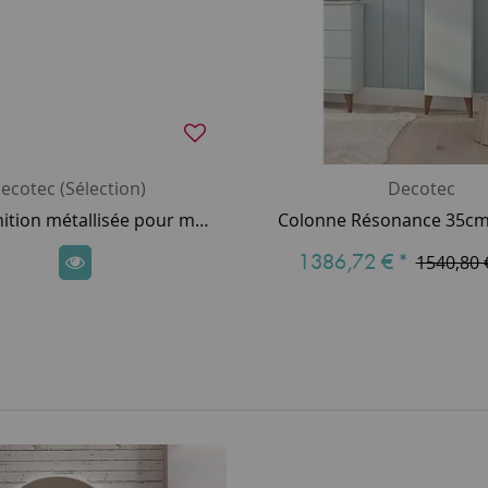
ecotec (Sélection)
Decotec
Option finition métallisée pour meuble laqué DECOTEC (10% de plus-value) - SUR DEVIS
1386,72 €
*
1540,80 