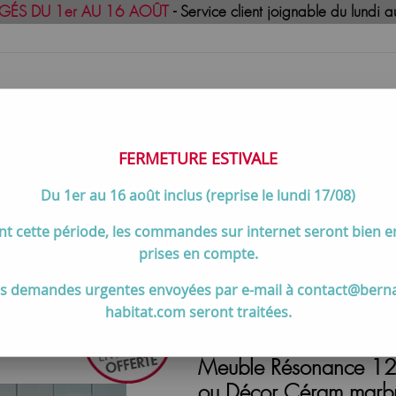
GÉS DU 1er AU 16 AOÛT
- Service client joignable du lund
FERMETURE ESTIVALE
Du 1er au 16 août inclus (reprise le lundi 17/08)
uisson
Meilleures ventes
Contactez-no
t cette période, les commandes sur internet seront bien 
 120 cm et +
>
Meuble Résonance 124cm 3 tiroirs avec plan vasq
prises en compte.
s demandes urgentes envoyées par e-mail à contact@bern
habitat.com seront traitées.
Meuble Résonance 124c
ou Décor Céram marbr