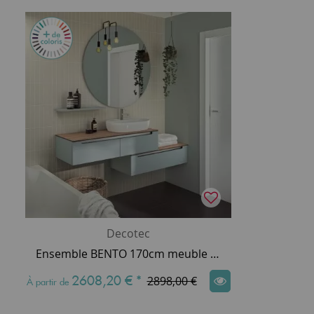
Decotec
Ensemble BENTO 170cm meuble 2 tiroirs 120cm + module 1 tiroir 100cm / Plan compact + vasque - Laque au choix - DECOTEC
2608,20 €
*
2898,00 €
À partir de