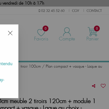
i au vendredi de 10h à 17h
CGV
CONTACT
02 32 45 52 60
|
|
0
0
Favoris
Compte
Panier
us
entendu
 module 1 tiroir 100cm / Plan compact + vasque - Laque au
ay-
m meuble 2 tiroirs 120cm + module 1
mpact + vasque - Laque au choix -