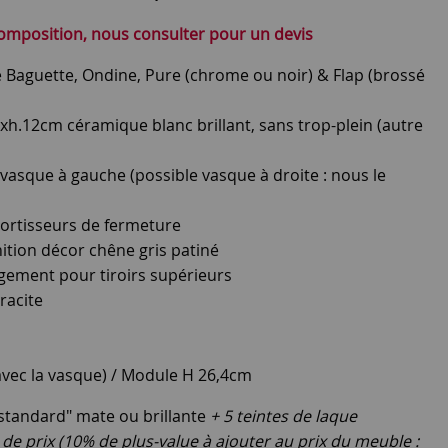
composition, nous consulter pour un devis
e Baguette, Ondine, Pure (chrome ou noir) & Flap (brossé
h.12cm céramique blanc brillant, sans trop-plein (autre
asque à gauche (possible vasque à droite : nous le
amortisseurs de fermeture
ition décor chêne gris patiné
angement pour tiroirs supérieurs
racite
 avec la vasque) / Module H 26,4cm
 "standard" mate ou brillante
+ 5 teintes de laque
de prix (10% de plus-value à ajouter au prix du meuble :