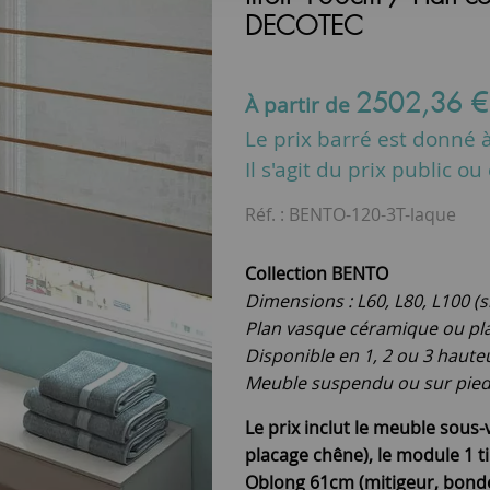
DECOTEC
2502
,
36
À partir de
Le prix barré est donné à 
Il s'agit du prix public o
Réf. :
BENTO-120-3T-laque
Collection BENTO
Dimensions : L60, L80, L100 (
Plan vasque céramique ou pla
Disponible en 1, 2 ou 3 haute
Meuble suspendu ou sur pieds 
Le prix inclut le meuble sous-
placage chêne), le module 1 ti
Oblong 61cm (mitigeur, bonde