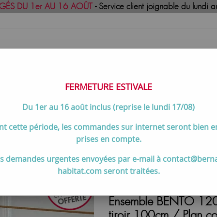
GÉS DU 1er AU 16 AOÛT
- Service client joignable du lund
FERMETURE ESTIVALE
Du 1er au 16 août inclus (reprise le lundi 17/08)
uisson
Meilleures ventes
Contactez-no
t cette période, les commandes sur internet seront bien 
 120 cm et +
>
Ensemble BENTO 120cm meuble 2 tiroirs 120cm +
prises en compte.
s demandes urgentes envoyées par e-mail à contact@bern
habitat.com seront traitées.
Ensemble BENTO 120c
tiroir 100cm / Plan co