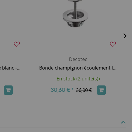
Decotec
Bonde clic-clac céramique blanc - DECOTEC Réf. 143457100015
Bonde champignon écoulement libre Chromé - DECOTEC Réf. 143457100010
En stock (2 unité(s))
30,60 €
*
36,00 €