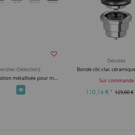
Decotec
ecotec (Sélection)
Option finition métallisée pour meuble laqué DECOTEC (10% de plus-value) - SUR DEVIS
Sur commande
110,16 €
*
129,60 €