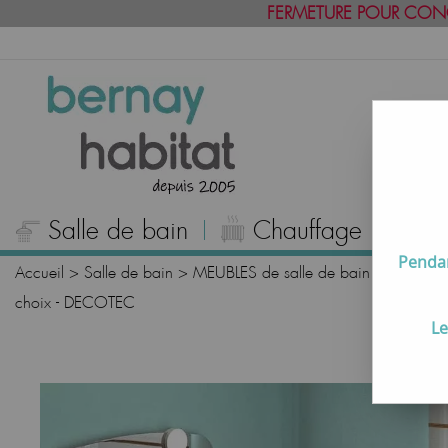
FERMETURE POUR CON
Salle de bain
Chauffage
C
Pendan
Accueil
>
Salle de bain
>
MEUBLES de salle de bain
>
Meubles
choix - DECOTEC
Le