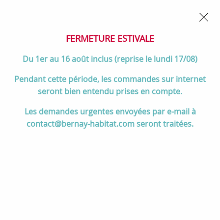
02 32 45 52 60
Contactez-nous
FERMETURE POUR CONGÉS DU 1er AU 16 AOÛT
- Service
client joignable du lundi au vendredi de 10h à 17h
FERMETURE ESTIVALE
0
Du 1er au 16 août inclus (reprise le lundi 17/08)
Pendant cette période, les commandes sur internet
seront bien entendu prises en compte.
Accueil
>
Salle de bain
>
MEUBLES de salle de bain
>
Les demandes urgentes envoyées par e-mail à
Meubles 120 cm et +
>
Ensemble BENTO 121cm meuble 1 tiroir +
contact@bernay-habitat.com seront traitées.
module 1 tiroir + plan-vasque céramique décentré - Mélaminé bois ou
Laque - DECOTEC