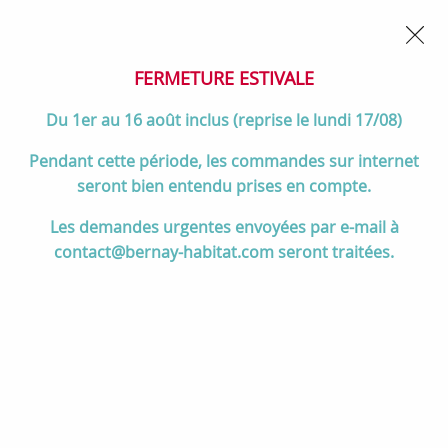
02 32 45 52 60
Contactez-nous
FERMETURE POUR CONGÉS DU 1er AU 16 AOÛT
- Service
client joignable du lundi au vendredi de 10h à 17h
FERMETURE ESTIVALE
0
Du 1er au 16 août inclus (reprise le lundi 17/08)
Pendant cette période, les commandes sur internet
seront bien entendu prises en compte.
Accueil
>
Salle de bain
>
MEUBLES de salle de bain
>
Les demandes urgentes envoyées par e-mail à
Meubles 120 cm et +
>
Meuble Illusion 121cm 2 tiroirs avec plan-
contact@bernay-habitat.com seront traitées.
vasque céramique à droite ou à gauche / Laque & poignées au choix -
DECOTEC