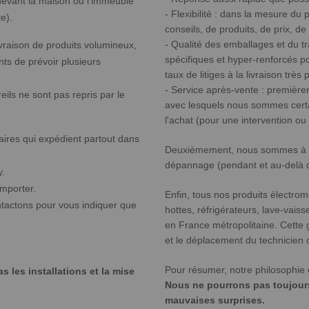
 devant la maison ou l'immeuble
- Flexibilité : dans la mesure d
e).
conseils, de produits, de prix, de
- Qualité des emballages et du
ivraison de produits volumineux,
spécifiques et hyper-renforcés po
ents de prévoir plusieurs
taux de litiges à la livraison très
- Service après-vente : premièr
ils ne sont pas repris par le
avec lesquels nous sommes certa
l'achat (pour une intervention o
aires qui expédient partout dans
Deuxièmement, nous sommes à vot
dépannage (pendant et au-delà d
y.
 emporter.
Enfin, tous nos produits électrom
ntactons pour vous indiquer que
hottes, réfrigérateurs, lave-vaiss
en France métropolitaine. Cette g
et le déplacement du technicien 
Pour résumer, notre philosophie e
 les installations et la mise
Nous ne pourrons pas toujours 
mauvaises surprises.