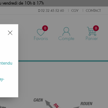
i au vendredi de 10h à 17h
CGV
CONTACT
02 32 45 52 60
|
|
0
0
Favoris
Compte
Panier
us
entendu
ay-