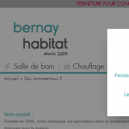
FERMETURE POUR CON
Salle de bain
Chauffage
C
Pendan
Accueil
>
Qui sommes-nous ?
Le
Notre société
:
Fondée en 2005, notre entreprise est spécialisée dans la distributio
marques pour la maison.