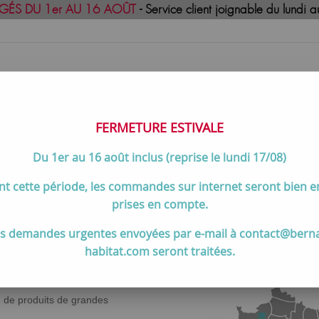
GÉS DU 1er AU 16 AOÛT
- Service client joignable du lund
FERMETURE ESTIVALE
Du 1er au 16 août inclus (reprise le lundi 17/08)
uisson
Meilleures ventes
Contactez-no
t cette période, les commandes sur internet seront bien 
prises en compte.
Qui sommes-nous ?
s demandes urgentes envoyées par e-mail à contact@bern
habitat.com seront traitées.
n de produits de grandes