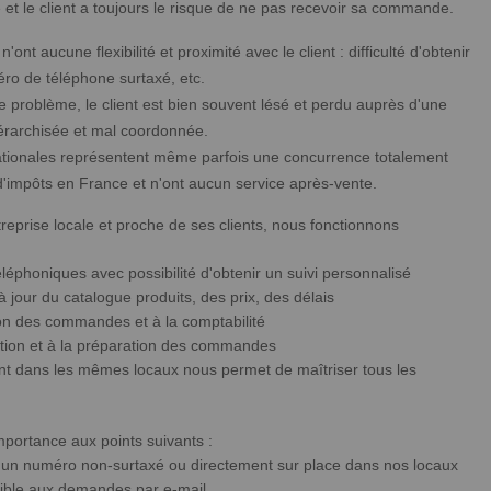
et le client a toujours le risque de ne pas recevoir sa commande.
'ont aucune flexibilité et proximité avec le client : difficulté d'obtenir
ro de téléphone surtaxé, etc.
e problème, le client est bien souvent lésé et perdu auprès d'une
iérarchisée et mal coordonnée.
nationales représentent même parfois une concurrence totalement
 d'impôts en France et n'ont aucun service après-vente.
prise locale et proche de ses clients, nous fonctionnons
éléphoniques avec possibilité d'obtenir un suivi personnalisé
 jour du catalogue produits, des prix, des délais
ion des commandes et à la comptabilité
ption et à la préparation des commandes
nt dans les mêmes locaux nous permet de maîtriser tous les
portance aux points suivants :
c un numéro non-surtaxé ou directement sur place dans nos locaux
ible aux demandes par e-mail