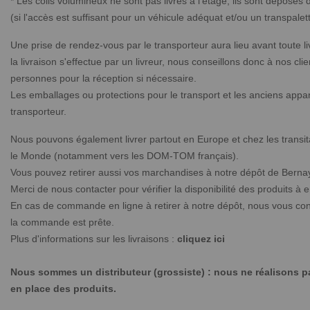
* Les colis volumineux ne sont pas livrés à l'étage, ils sont déposés
(si l'accès est suffisant pour un véhicule adéquat et/ou un transpalett
Une prise de rendez-vous par le transporteur aura lieu avant toute l
la livraison s'effectue par un livreur, nous conseillons donc à nos cli
personnes pour la réception si nécessaire.
Les emballages ou protections pour le transport et les anciens appare
transporteur.
Nous pouvons également livrer partout en Europe et chez les transit
le Monde (notamment vers les DOM-TOM français).
Vous pouvez retirer aussi vos marchandises à notre dépôt de Berna
Merci de nous contacter pour vérifier la disponibilité des produits à
En cas de commande en ligne à retirer à notre dépôt, nous vous co
la commande est prête.
Plus d'informations sur les livraisons :
cliquez ici
Nous sommes un distributeur (grossiste) : nous ne réalisons pas
en place des produits.