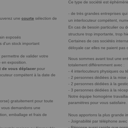
Ce type de société est éphémère 
- de très grandes entreprises qui n
ouverez une
courte
sélection de
un interlocuteur compétent, numé
En cas de besoin particulier ou d
structure trop importante, trop h
ain exposés
Certaines de ces sociétés inter
s d'un stock important
déloyale car elles ne paient pas
t permettre de valider votre
Nous sommes avant tout une entre
 en exposition.
totalement différemment avec :
nt de vous déplacer
pour
- 4 interlocuteurs physiques ou t
rlocuteur compétent à la date de
- 2 personnes dédiées à la mise à
- 2 personnes dédiées à la gest
- 3 personnes dédiées à la réce
Notre équipe homogène travailla
orse) gratuitement pour toute
paramètres pour vous satisfaire.
us vous demandons une
tion, emballage et frais de
Nous apportons la plus grande im
- Joignabilité par téléphone ave
- Réponse aussi rapide que poss