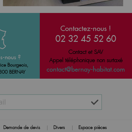
Contactez-nous !
02 32 45 52 60
Contact et SAV
s-nous ?
Appel téléphonique non surtaxé
ice Bourgeois,
contact@bernay-habitat.com
7300 BERNAY
Demande de devis
Divers
Espace pièces
|
|