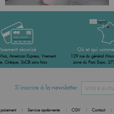
Paiement sécurisé
Où et qui somme
Visa, American Express, Virement
129 rue du général Maur
e, Chèque, 3xCB sans frais
zone du Parc Expo, 2
S’inscrire à la newsletter
 paiement
Service après-vente
CGV
Contact
|
|
|
|