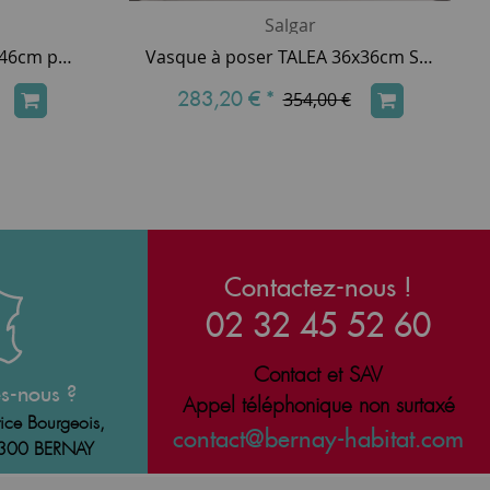
Salgar
Vasque CONSTANZA 101x46cm percée 1 trou Porcelaine blanche - SALGAR Réf. 26779
Vasque à poser TALEA 36x36cm Solidsurface Blanc mat (percée 1 trou de robinet) - SALGAR Réf. 97649
283,20 €
*
354,00 €
Contactez-nous !
02 32 45 52 60
Contact et SAV
s-nous ?
Appel téléphonique non surtaxé
ice Bourgeois,
contact@bernay-habitat.com
7300 BERNAY