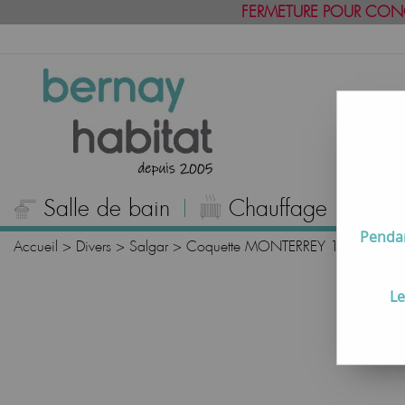
FERMETURE POUR CON
Salle de bain
Chauffage
C
Pendan
Accueil
>
Divers
>
Salgar
>
Coquette MONTERREY 100cm 1 tiro
Le