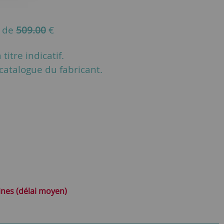
u de
509.00
€
titre indicatif.
u catalogue du fabricant.
ines (délai moyen)