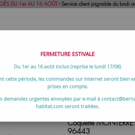
GÉS DU 1er AU 16 AOÛT
- Service client joignable du lund
FERMETURE ESTIVALE
Du 1er au 16 août inclus (reprise le lundi 17/08)
uisson
Meilleures ventes
Contactez-no
t cette période, les commandes sur internet seront bien 
ir Macchiato - SALGAR Réf. 96443
prises en compte.
s demandes urgentes envoyées par e-mail à contact@bern
habitat.com seront traitées.
Coquette MONTERREY 
96443