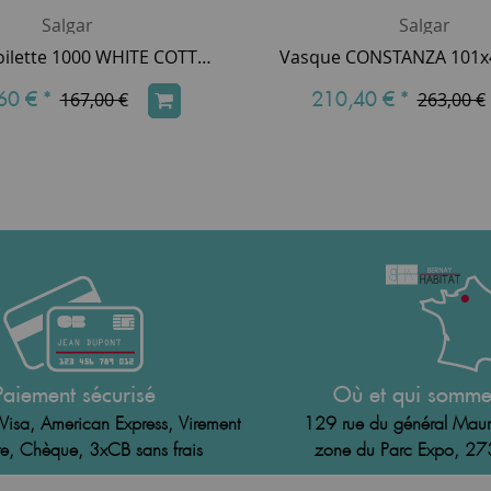
Salgar
Salgar
Plan de toilette 1000 WHITE COTTON 16 mm - SALGAR Réf. 96864
60 €
*
210,40 €
*
167,00 €
263,00 €
Paiement sécurisé
Où et qui somme
Visa, American Express, Virement
129 rue du général Maur
e, Chèque, 3xCB sans frais
zone du Parc Expo, 2