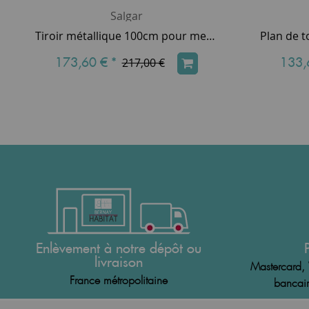
Salgar
Tiroir métallique 100cm pour meuble avec découpe siphon - SALGAR Réf. 103145
173,60 €
*
133,
217,00 €
Enlèvement à notre dépôt ou
livraison
Mastercard, 
France métropolitaine
bancair