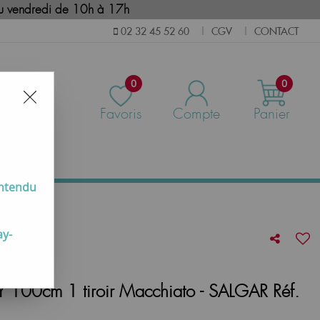
i au vendredi de 10h à 17h
CGV
CONTACT
02 32 45 52 60
|
|
0
0
Favoris
Compte
Panier
us
entendu
ay-
100cm 1 tiroir Macchiato - SALGAR Réf.