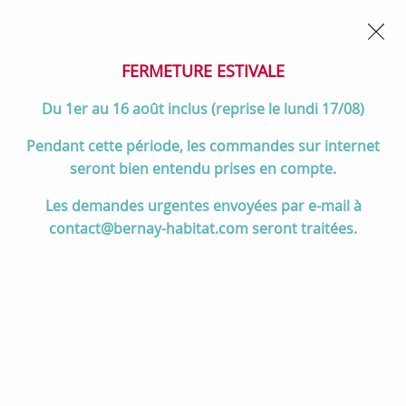
02 32 45 52 60
Contactez-nous
FERMETURE POUR CONGÉS DU 1er AU 16 AOÛT
- Service
client joignable du lundi au vendredi de 10h à 17h
FERMETURE ESTIVALE
0
Du 1er au 16 août inclus (reprise le lundi 17/08)
Pendant cette période, les commandes sur internet
seront bien entendu prises en compte.
Accueil
>
Divers
>
Salgar
>
Vasque CONSTANZA 101x46cm percée
Les demandes urgentes envoyées par e-mail à
1 trou Porcelaine blanche - SALGAR Réf. 26779
contact@bernay-habitat.com seront traitées.