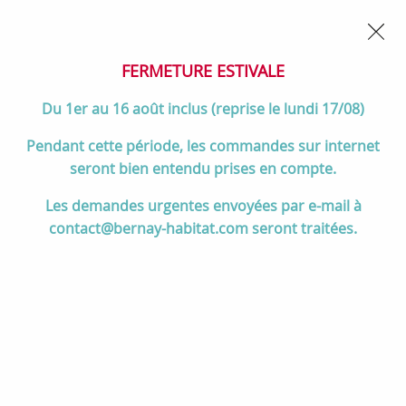
02 32 45 52 60
Contactez-nous
FERMETURE POUR CONGÉS DU 1er AU 16 AOÛT
- Service
client joignable du lundi au vendredi de 10h à 17h
FERMETURE ESTIVALE
0
Du 1er au 16 août inclus (reprise le lundi 17/08)
Pendant cette période, les commandes sur internet
seront bien entendu prises en compte.
Accueil
>
Divers
>
Salgar
>
Tiroir métallique 100cm pour meuble avec
Les demandes urgentes envoyées par e-mail à
découpe siphon - SALGAR Réf. 103145
contact@bernay-habitat.com seront traitées.