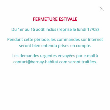
02 32 45 52 60
Contactez-nous
FERMETURE POUR CONGÉS DU 1er AU 16 AOÛT
- Service
client joignable du lundi au vendredi de 10h à 17h
FERMETURE ESTIVALE
0
Du 1er au 16 août inclus (reprise le lundi 17/08)
Pendant cette période, les commandes sur internet
seront bien entendu prises en compte.
Accueil
>
Divers
>
Salgar
>
Coquette MONTERREY 100cm 1 tiroir
Les demandes urgentes envoyées par e-mail à
Black velvet - SALGAR Réf. 96442
contact@bernay-habitat.com seront traitées.