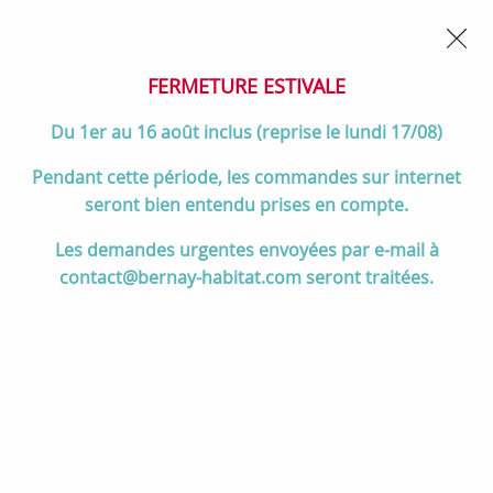
02 32 45 52 60
Contactez-nous
FERMETURE POUR CONGÉS DU 1er AU 16 AOÛT
- Service
client joignable du lundi au vendredi de 10h à 17h
FERMETURE ESTIVALE
0
Du 1er au 16 août inclus (reprise le lundi 17/08)
Pendant cette période, les commandes sur internet
seront bien entendu prises en compte.
Accueil
>
Salle de bain
>
MEUBLES de salle de bain
>
Les demandes urgentes envoyées par e-mail à
Vasques à poser
>
Vasque à poser TALEA 36x36cm Solidsurface Blanc
contact@bernay-habitat.com seront traitées.
mat (percée 1 trou de robinet) - SALGAR Réf. 97649