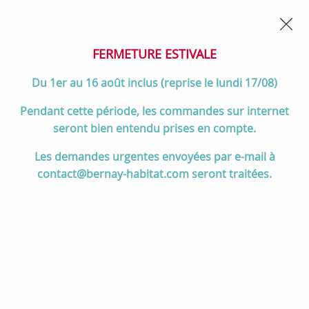
02 32 45 52 60
Contactez-nous
FERMETURE POUR CONGÉS DU 1er AU 16 AOÛT
- Service
client joignable du lundi au vendredi de 10h à 17h
FERMETURE ESTIVALE
0
Du 1er au 16 août inclus (reprise le lundi 17/08)
Pendant cette période, les commandes sur internet
seront bien entendu prises en compte.
Accueil
>
Salle de bain
>
MEUBLES de salle de bain
>
Les demandes urgentes envoyées par e-mail à
Meubles de 80 à 105 cm
>
Meuble Vendôme 80cm 3 tiroirs avec
contact@bernay-habitat.com seront traitées.
vasque Solidsurface 1 robinet / Laque uni ou bicolore - DECOTEC Réf.
1254811