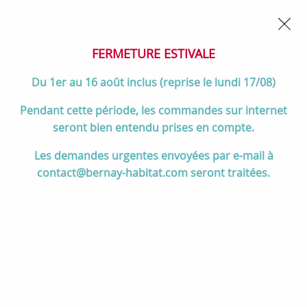
02 32 45 52 60
Contactez-nous
FERMETURE POUR CONGÉS DU 1er AU 16 AOÛT
- Service
client joignable du lundi au vendredi de 10h à 17h
FERMETURE ESTIVALE
0
Du 1er au 16 août inclus (reprise le lundi 17/08)
Pendant cette période, les commandes sur internet
seront bien entendu prises en compte.
Accueil
>
Salle de bain
>
MEUBLES de salle de bain
>
Les demandes urgentes envoyées par e-mail à
Miroirs de salle de bain
>
Miroir Led VENDOME 80x100cm 28,8W
contact@bernay-habitat.com seront traitées.
avec anti-buée (vertical ou horizontal) / Laque au choix - DECOTEC
Réf. 1254941