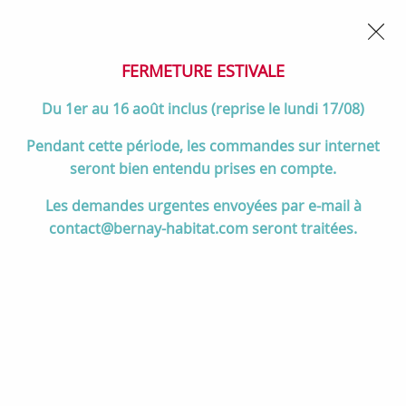
02 32 45 52 60
Contactez-nous
FERMETURE POUR CONGÉS DU 1er AU 16 AOÛT
- Service
client joignable du lundi au vendredi de 10h à 17h
FERMETURE ESTIVALE
0
Du 1er au 16 août inclus (reprise le lundi 17/08)
Pendant cette période, les commandes sur internet
seront bien entendu prises en compte.
Accueil
>
Salle de bain
>
MEUBLES de salle de bain
>
Les demandes urgentes envoyées par e-mail à
Miroirs de salle de bain
>
Miroir Vendôme 80x100cm (vertical ou
contact@bernay-habitat.com seront traitées.
horizontal) sans éclairage / Laque au choix - DECOTEC Réf.
1254851