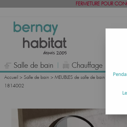
FERMETURE POUR CON
Salle de bain
Chauffage
C
Pendan
Accueil
>
Salle de bain
>
MEUBLES de salle de bain
>
Meubles
1814002
Le