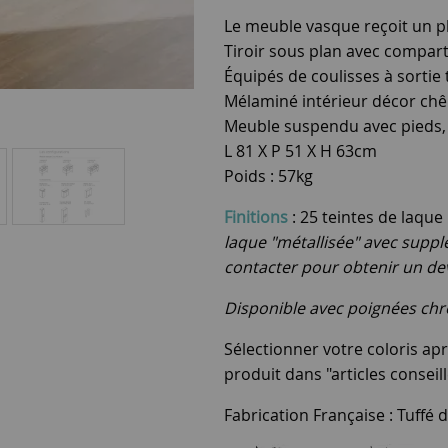
Le meuble vasque reçoit un p
Tiroir sous plan avec compa
Équipés de coulisses à sortie
Mélaminé intérieur décor chê
Meuble suspendu avec pieds, 
L 81 X P 51 X H 63cm
Poids : 57kg
Finitions
: 25 teintes de laqu
laque "métallisée" avec supp
contacter pour obtenir un dev
Disponible avec poignées chro
Sélectionner votre coloris apr
produit dans "articles conseill
Fabrication Française : Tuffé d