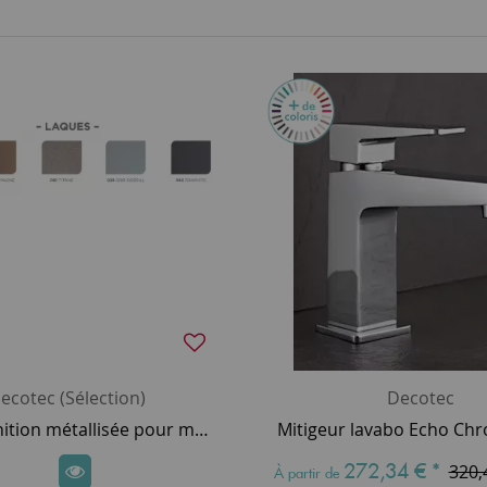
ecotec (Sélection)
Decotec
Option finition métallisée pour meuble laqué DECOTEC (10% de plus-value) - SUR DEVIS
272,34 €
*
320,
À partir de