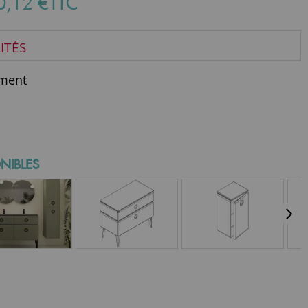
0
,
12
€
TTC
ITÉS
ment
NIBLES