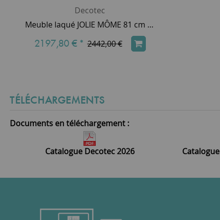
Decotec
Meuble laqué JOLIE MÔME 81 cm 2 tiroirs avec vasque céramique - poignées Chrome - DECOTEC Réf. 1814001
2197,80 €
*
2442,00 €
TÉLÉCHARGEMENTS
Documents en téléchargement :
Catalogue Decotec 2026
Catalogue