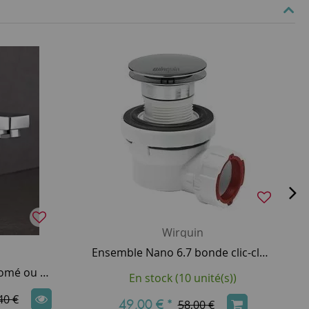
Wirquin
Ensemble Nano 6.7 bonde clic-clac Chrome + siphon ultra-compact & universel - WIRQUIN Réf. 30723976
Mitigeur lavabo Echo Chromé ou noir mat avec vidage à tirette - DECOTEC Réf. 143000100125
En stock (10 unité(s))
40 €
49,00 €
*
58,00 €