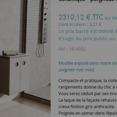
2310
,
12
€
TTC
au li
Dont écotaxe :
3,21
€
Le prix barré est donné à 
Il s'agit du prix public o
Réf. :
1814002
Modèle exposé dans notre 
poignée noir mat)
Compacte et pratique, la coll
rangements donne du chic à vo
Vous serez séduit par ses tir
La laque de la façade rehauss
creux finition gris anthracite.
Poignée en zamac dans l’épai