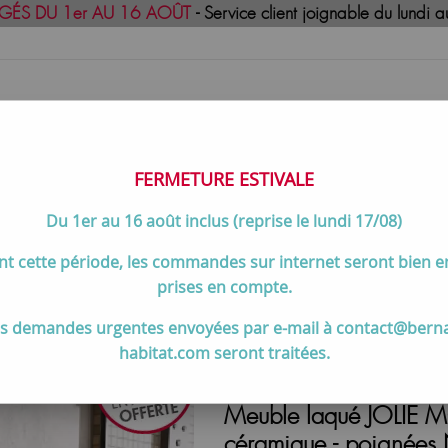
GÉS DU 1er AU 16 AOÛT
- Service client joignable du lund
FERMETURE ESTIVALE
Du 1er au 16 août inclus (reprise le lundi 17/08)
uisson
Meilleures ventes
Contactez-no
t cette période, les commandes sur internet seront bien 
 de 80 à 105 cm
>
Meuble laqué JOLIE MÔME 81 cm 2 tiroirs av
prises en compte.
s demandes urgentes envoyées par e-mail à contact@bern
habitat.com seront traitées.
Meuble laqué JOLIE M
céramique - poignée