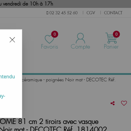
i au vendredi de 10h à 17h
CGV
CONTACT
02 32 45 52 60
|
|
0
0
Favoris
Compte
Panier
us
entendu
ec vasque céramique - poignées Noir mat - DECOTEC Réf.
ay-
ÔME 81 cm 2 tiroirs avec vasque
s Noir mat - DECOTEC Réf. 1814002