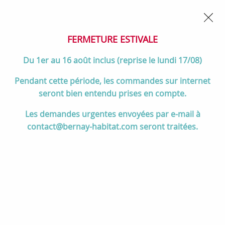
02 32 45 52 60
Contactez-nous
FERMETURE POUR CONGÉS DU 1er AU 16 AOÛT
- Service
client joignable du lundi au vendredi de 10h à 17h
FERMETURE ESTIVALE
0
Du 1er au 16 août inclus (reprise le lundi 17/08)
Pendant cette période, les commandes sur internet
seront bien entendu prises en compte.
Accueil
>
Salle de bain
>
MEUBLES de salle de bain
>
Les demandes urgentes envoyées par e-mail à
Meubles 120 cm et +
>
Ensemble ATTILA 140cm meuble 4 tiroirs
contact@bernay-habitat.com seront traitées.
Chêne Africain + plan (vasques & miroir en option) - Salgar Réf.
104986