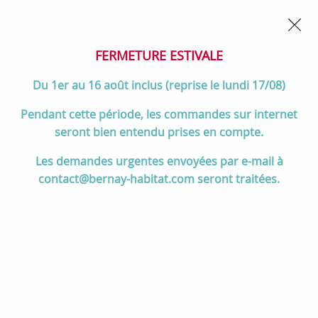
02 32 45 52 60
Contactez-nous
FERMETURE POUR CONGÉS DU 1er AU 16 AOÛT
- Service
client joignable du lundi au vendredi de 10h à 17h
FERMETURE ESTIVALE
0
Du 1er au 16 août inclus (reprise le lundi 17/08)
Pendant cette période, les commandes sur internet
seront bien entendu prises en compte.
Accueil
>
Salle de bain
>
MEUBLES de salle de bain
>
Les demandes urgentes envoyées par e-mail à
Vasques à poser
>
Vasque à poser céramique 39cm blanc mat -
contact@bernay-habitat.com seront traitées.
SALGAR Réf. 24555