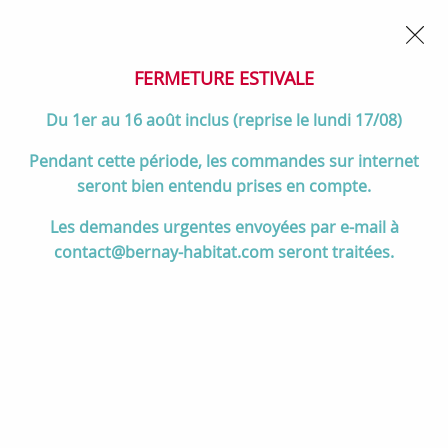
02 32 45 52 60
Contactez-nous
FERMETURE POUR CONGÉS DU 1er AU 16 AOÛT
- Service
client joignable du lundi au vendredi de 10h à 17h
FERMETURE ESTIVALE
0
Du 1er au 16 août inclus (reprise le lundi 17/08)
Pendant cette période, les commandes sur internet
seront bien entendu prises en compte.
Accueil
>
Cuisson
>
Cuisinières et pianos de cuisson
>
Les demandes urgentes envoyées par e-mail à
Pianos de cuisson 90 à 120 cm
>
Cuisinière mixte 110cm Falcon
contact@bernay-habitat.com seront traitées.
Classic Deluxe NGC OC Crème pastel laiton antique
CLDLO110DFPPCR/AB-E1 3 fours / 5 gaz + 2 vitro