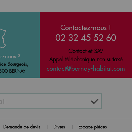
Contactez-nous !
02 32 45 52 60
Contact et SAV
s-nous ?
Appel téléphonique non surtaxé
ice Bourgeois,
contact@bernay-habitat.com
7300 BERNAY
Demande de devis
Divers
Espace pièces
|
|