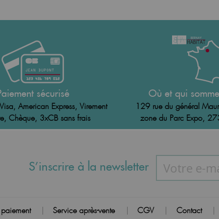
Paiement sécurisé
Où et qui somme
Visa, American Express, Virement
129 rue du général Maur
e, Chèque, 3xCB sans frais
zone du Parc Expo, 2
S’inscrire à la newsletter
 paiement
Service après-vente
CGV
Contact
|
|
|
|