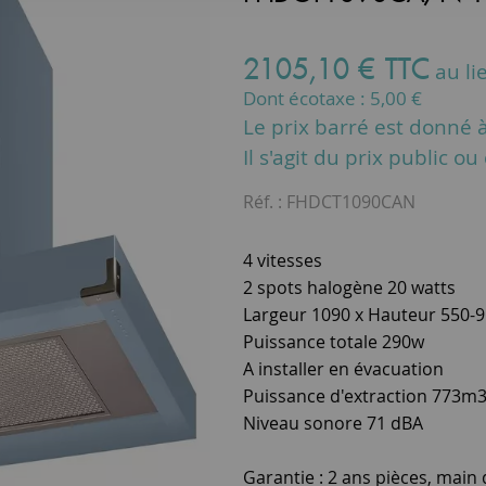
2105
,
10
€
TTC
au li
Dont écotaxe :
5,00
€
Le prix barré est donné à 
Il s'agit du prix public o
Réf. :
FHDCT1090CAN
4 vitesses
2 spots halogène 20 watts
Largeur 1090 x Hauteur 550-
Puissance totale 290w
A installer en évacuation
Puissance d'extraction 773m
Niveau sonore 71 dBA
Garantie : 2 ans pièces, main