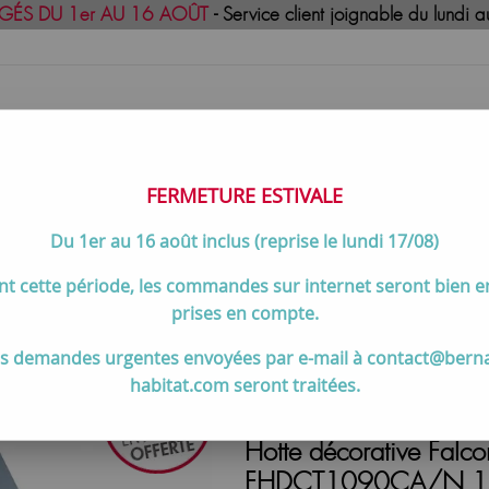
GÉS DU 1er AU 16 AOÛT
- Service client joignable du lund
FERMETURE ESTIVALE
Du 1er au 16 août inclus (reprise le lundi 17/08)
uisson
Meilleures ventes
Contactez-no
t cette période, les commandes sur internet seront bien 
our piano de cuisson
>
Hotte décorative Falcon Contemporain
prises en compte.
s demandes urgentes envoyées par e-mail à contact@bern
habitat.com seront traitées.
Hotte décorative Falc
FHDCT1090CA/N 110