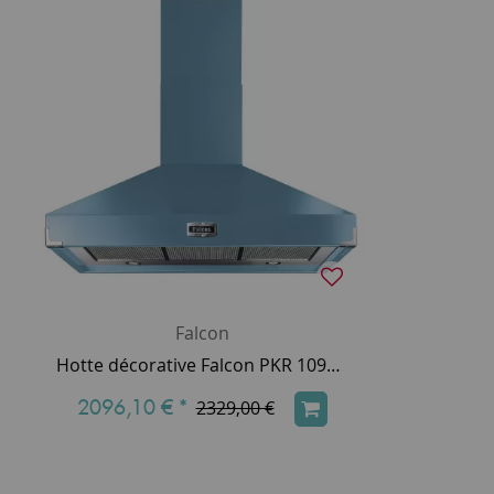
Falcon
Hotte décorative Falcon PKR 1092 ultra aspirante Bleu de Chine FHDSE1092CA/N 110cm 775m3/h (puissance max.)
2096,10 €
*
2329,00 €