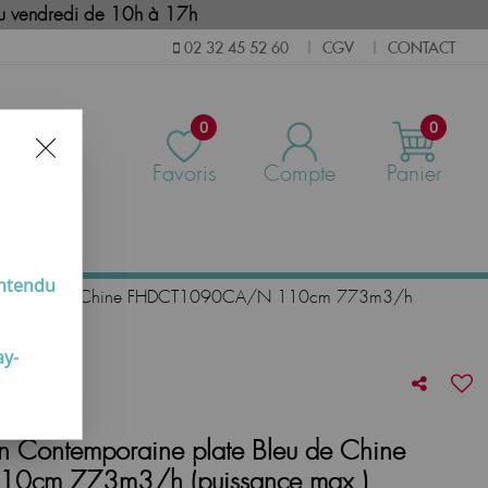
i au vendredi de 10h à 17h
CGV
CONTACT
02 32 45 52 60
|
|
0
0
Favoris
Compte
Panier
us
entendu
e plate Bleu de Chine FHDCT1090CA/N 110cm 773m3/h
ay-
on Contemporaine plate Bleu de Chine
cm 773m3/h (puissance max.)