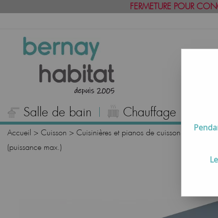
FERMETURE POUR CON
Salle de bain
Chauffage
C
Pendan
Accueil
>
Cuisson
>
Cuisinières et pianos de cuisson
>
Hottes p
(puissance max.)
Le