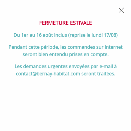
02 32 45 52 60
Contactez-nous
FERMETURE POUR CONGÉS DU 1er AU 16 AOÛT
- Service
client joignable du lundi au vendredi de 10h à 17h
FERMETURE ESTIVALE
0
Du 1er au 16 août inclus (reprise le lundi 17/08)
Pendant cette période, les commandes sur internet
seront bien entendu prises en compte.
Accueil
>
Cuisson
>
Cuisinières et pianos de cuisson
>
Les demandes urgentes envoyées par e-mail à
Pianos de cuisson 90 à 120 cm
>
Cuisinière mixte 110cm Falcon
contact@bernay-habitat.com seront traitées.
Classic Deluxe NGC Charbon laiton antique CLDLB110DFPCBL/AB-
E1 3 fours / 5 foyers gaz + 2 vitro