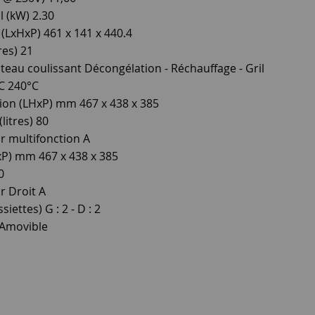
l (kW) 2.30
 (LxHxP) 461 x 141 x 440.4
res) 21
ateau coulissant Décongélation - Réchauffage - Gril
C 240°C
ion (LHxP) mm 467 x 438 x 385
litres) 80
r multifonction A
xP) mm 467 x 438 x 385
0
r Droit A
siettes) G : 2 - D : 2
 Amovible