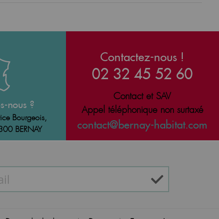
Contactez-nous !
02 32 45 52 60
Contact et SAV
s-nous ?
Appel téléphonique non surtaxé
ice Bourgeois,
contact@bernay-habitat.com
7300 BERNAY