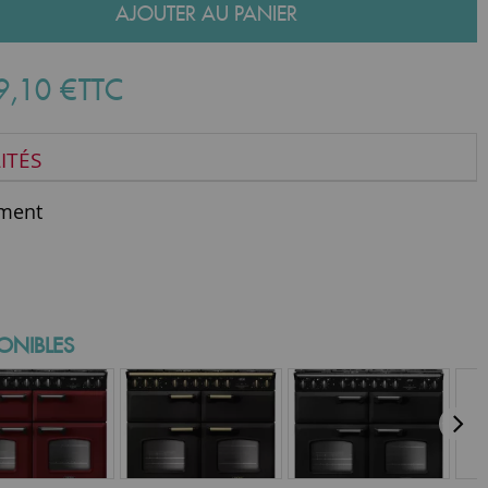
AJOUTER AU PANIER
9
,
10
€
TTC
ITÉS
ment
ONIBLES