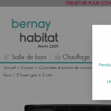
FERMETURE POUR CON
Salle de bain
Chauffage
C
Pendan
Accueil
>
Cuisson
>
Cuisinières et pianos de cuisson
>
Pianos 
fours / 5 foyers gaz + 2 vitro
Le