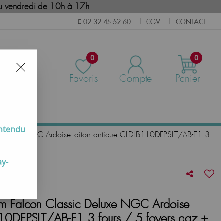
i au vendredi de 10h à 17h
CGV
CONTACT
02 32 45 52 60
|
|
0
0
Favoris
Compte
Panier
us
entendu
c Deluxe NGC Ardoise laiton antique CLDLB110DFPSLT/AB-E1 3
ay-
cm Falcon Classic Deluxe NGC Ardoise
110DFPSLT/AB-E1 3 fours / 5 foyers gaz +