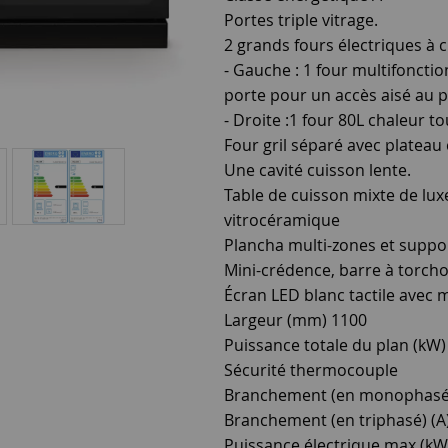
Portes triple vitrage.
2 grands fours électriques à 
⁃ Gauche : 1 four multifonctio
porte pour un accès aisé au p
⁃ Droite :1 four 80L chaleur t
Four gril séparé avec plateau c
Une cavité cuisson lente.
Table de cuisson mixte de lux
vitrocéramique
Plancha multi-zones et suppo
Mini-crédence, barre à torch
Écran LED blanc tactile avec m
Largeur (mm) 1100
Puissance totale du plan (kW) 
Sécurité thermocouple
Branchement (en monophasé)
Branchement (en triphasé) (A)
Puissance électrique max (kW