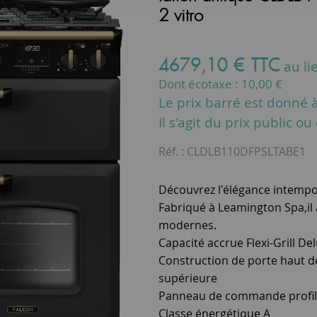
2 vitro
4679
,
10
€
TTC
au li
Dont écotaxe :
10,00
€
Le prix barré est donné à 
Il s'agit du prix public o
Réf. :
CLDLB110DFPSLTABE1
Découvrez l'élégance intempor
Fabriqué à Leamington Spa,il a
modernes.
Capacité accrue Flexi-Grill De
Construction de porte haut d
supérieure
Panneau de commande profil
Classe énergétique A