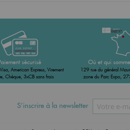
Paiement sécurisé
Où et qui somme
Visa, American Express, Virement
129 rue du général Maur
e, Chèque, 3xCB sans frais
zone du Parc Expo, 2
S’inscrire à la newsletter