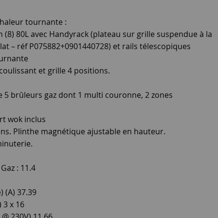
chaleur tournante :
n (8) 80L avec Handyrack (plateau sur grille suspendue à la
lat – réf P075882+0901440728) et rails télescopiques
ournante
oulissant et grille 4 positions.
e 5 brûleurs gaz dont 1 multi couronne, 2 zones
rt wok inclus
ons. Plinthe magnétique ajustable en hauteur.
inuterie.
Gaz : 11.4
 (A) 37.39
 3 x 16
 @ 230V) 11,66