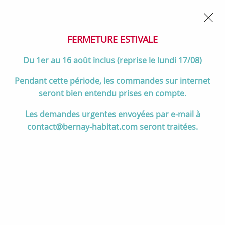
02 32 45 52 60
Contactez-nous
FERMETURE POUR CONGÉS DU 1er AU 16 AOÛT
- Service
client joignable du lundi au vendredi de 10h à 17h
FERMETURE ESTIVALE
0
Du 1er au 16 août inclus (reprise le lundi 17/08)
Pendant cette période, les commandes sur internet
seront bien entendu prises en compte.
Accueil
>
Salle de bain
>
DOUCHE
>
Cabines de douche
Les demandes urgentes envoyées par e-mail à
contact@bernay-habitat.com seront traitées.
Cabines de douche
TRIER & FILTRER
60 articles sur
272