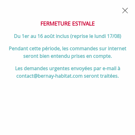
02 32 45 52 60
Contactez-nous
FERMETURE POUR CONGÉS DU 1er AU 16 AOÛT
- Service
client joignable du lundi au vendredi de 10h à 17h
FERMETURE ESTIVALE
0
Du 1er au 16 août inclus (reprise le lundi 17/08)
Pendant cette période, les commandes sur internet
seront bien entendu prises en compte.
Accueil
>
Salle de bain
>
DOUCHE
>
Cabines de douche
Les demandes urgentes envoyées par e-mail à
contact@bernay-habitat.com seront traitées.
Cabines de douche
TRIER & FILTRER
120 articles sur
272