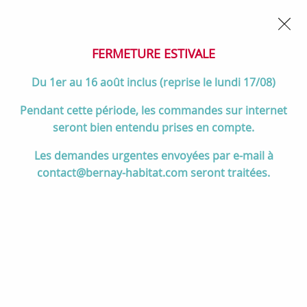
02 32 45 52 60
Contactez-nous
FERMETURE POUR CONGÉS DU 1er AU 16 AOÛT
- Service
client joignable du lundi au vendredi de 10h à 17h
FERMETURE ESTIVALE
0
Du 1er au 16 août inclus (reprise le lundi 17/08)
Pendant cette période, les commandes sur internet
seront bien entendu prises en compte.
Accueil
>
Salle de bain
>
DOUCHE
>
Cabines de douche
>
Cabine
Les demandes urgentes envoyées par e-mail à
Kineprime C niche 70x70 mitigeur mécanique receveur 9cm 2 portes
contact@bernay-habitat.com seront traitées.
pivotantes transparent - KINEDO Réf. CA5910MTN