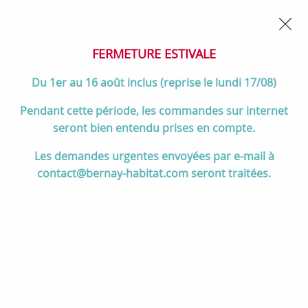
02 32 45 52 60
Contactez-nous
FERMETURE POUR CONGÉS DU 1er AU 16 AOÛT
- Service
client joignable du lundi au vendredi de 10h à 17h
FERMETURE ESTIVALE
0
Du 1er au 16 août inclus (reprise le lundi 17/08)
Pendant cette période, les commandes sur internet
seront bien entendu prises en compte.
Accueil
>
Divers
>
Salgar
>
Plan de toilette UNIIQ 69cm Ardoise mat
Les demandes urgentes envoyées par e-mail à
avec porte-serviettes (gauche ou droite) - SALGAR 96783
contact@bernay-habitat.com seront traitées.