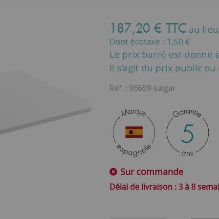
187
,
20
€
TTC
au lie
Dont écotaxe :
1,50
€
Le prix barré est donné à 
Il s'agit du prix public o
Réf. :
96659-salgar
Sur commande
3 à 8 sema