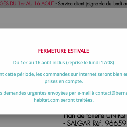
GÉS DU 1er AU 16 AOÛT
- Service client joignable du lund
FERMETURE ESTIVALE
Du 1er au 16 août inclus (reprise le lundi 17/08)
uisson
Meilleures ventes
Contactez-no
t cette période, les commandes sur internet seront bien 
urface blanc mat (sans perçage) - SALGAR Réf. 96659
prises en compte.
s demandes urgentes envoyées par e-mail à contact@bern
habitat.com seront traitées.
Plan de toilette UNII
- SALGAR Réf. 96659