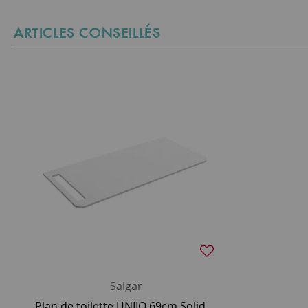
ARTICLES CONSEILLÉS
Salgar
Plan de toilette UNIIQ 69cm Solidsurface blanc mat avec porte-serviettes (gauche ou droite) - SALGAR 96779