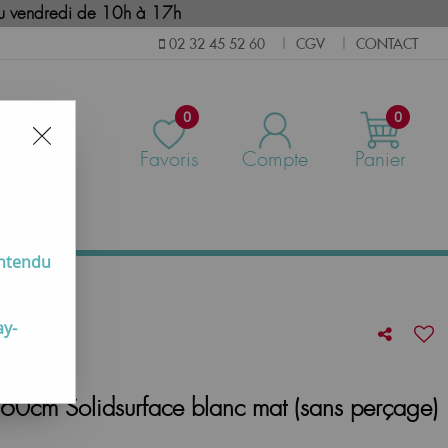
i au vendredi de 10h à 17h
CGV
CONTACT
02 32 45 52 60
|
|
0
0
Favoris
Compte
Panier
us
entendu
ay-
Q 60cm Solidsurface blanc mat (sans perçage)