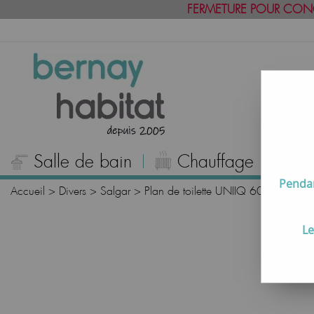
FERMETURE POUR CON
Salle de bain
Chauffage
C
Pendan
Accueil
>
Divers
>
Salgar
>
Plan de toilette UNIIQ 60cm Solids
Le