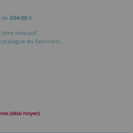
u de
234.00
€
titre indicatif.
u catalogue du fabricant.
ines (délai moyen)