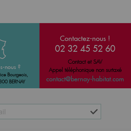
Contactez-nous !
02 32 45 52 60
Contact et SAV
s-nous ?
Appel téléphonique non surtaxé
ice Bourgeois,
contact@bernay-habitat.com
7300 BERNAY