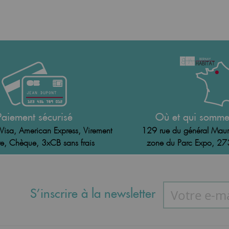
Paiement sécurisé
Où et qui somme
Visa, American Express, Virement
129 rue du général Maur
e, Chèque, 3xCB sans frais
zone du Parc Expo, 2
S’inscrire à la newsletter