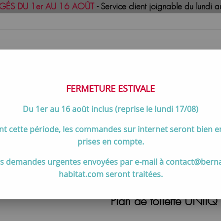
GÉS DU 1er AU 16 AOÛT
- Service client joignable du lund
FERMETURE ESTIVALE
Du 1er au 16 août inclus (reprise le lundi 17/08)
uisson
Meilleures ventes
Contactez-no
t cette période, les commandes sur internet seront bien 
e blanc - SALGAR Réf. 97369
prises en compte.
s demandes urgentes envoyées par e-mail à contact@bern
habitat.com seront traitées.
Plan de toilette UNI