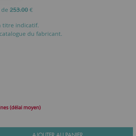
u de
253.00
€
titre indicatif.
u catalogue du fabricant.
ines (délai moyen)
AJOUTER AU PANIER