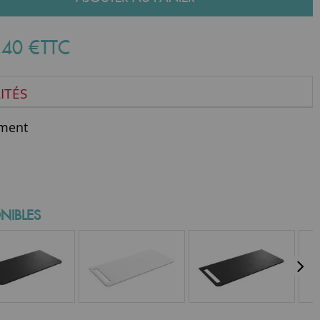
,
40
€
TTC
ITÉS
ment
NIBLES