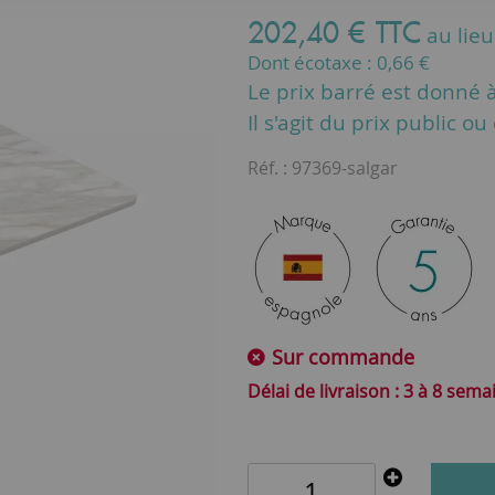
202
,
40
€
TTC
au lie
Dont écotaxe :
0,66
€
Le prix barré est donné à 
Il s'agit du prix public o
Réf. :
97369-salgar
Sur commande
3 à 8 sema