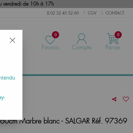
i au vendredi de 10h à 17h
CGV
CONTACT
02 32 45 52 60
|
|
0
0
Favoris
Compte
Panier
us
entendu
ay-
IQ 60cm Marbre blanc - SALGAR Réf. 97369