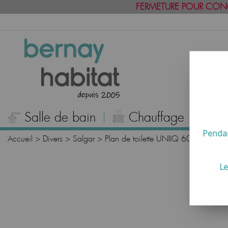
FERMETURE POUR CON
Salle de bain
Chauffage
C
Pendan
Accueil
>
Divers
>
Salgar
>
Plan de toilette UNIIQ 60cm Marbr
Le