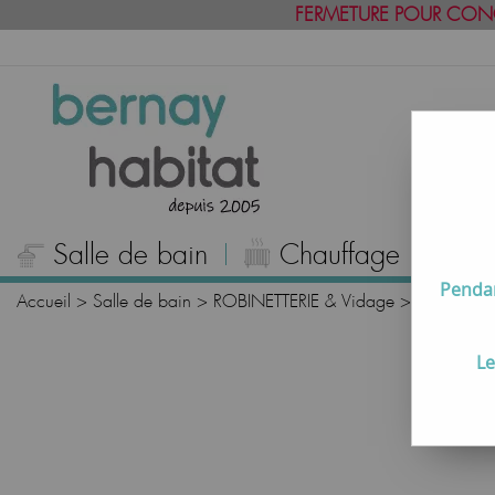
FERMETURE POUR CON
Salle de bain
Chauffage
C
Pendan
Accueil
>
Salle de bain
>
ROBINETTERIE & Vidage
>
Mitigeurs
Le