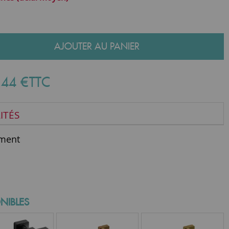
AJOUTER AU PANIER
,
44
€
TTC
ITÉS
ment
NIBLES