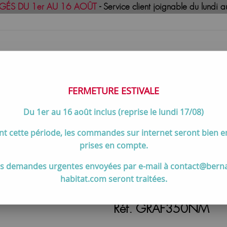
GÉS DU 1er AU 16 AOÛT
- Service client joignable du lund
FERMETURE ESTIVALE
Du 1er au 16 août inclus (reprise le lundi 17/08)
uisson
Meilleures ventes
Contactez-no
t cette période, les commandes sur internet seront bien 
 de douche
>
Mitigeur douche thermostatique GRAFIK Noir mat 
prises en compte.
s demandes urgentes envoyées par e-mail à contact@bern
habitat.com seront traitées.
Mitigeur douche ther
Réf. GRAF350NM