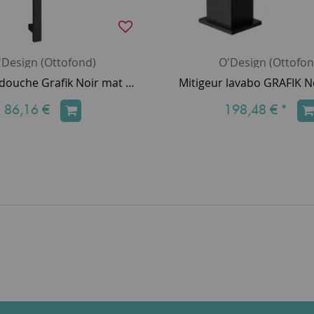
'Design (Ottofond)
O'Design (Ottofon
Barre de douche Grafik Noir mat - O'DESIGN Réf. BAR-GRAF-NM
86,16 €
198,48 €
*