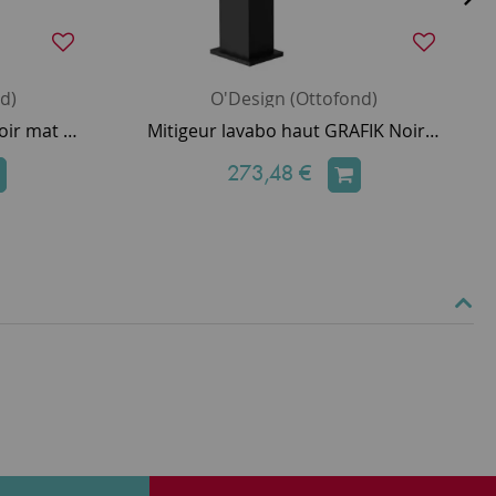
d)
O'Design (Ottofond)
Mitigeur lavabo GRAFIK Noir mat avec vidage clic-clac - O'DESIGN Réf. GRAF11NM
Mitigeur lavabo haut GRAFIK Noir mat - O'DESIGN Réf. GRAF11HNM
273,48 €