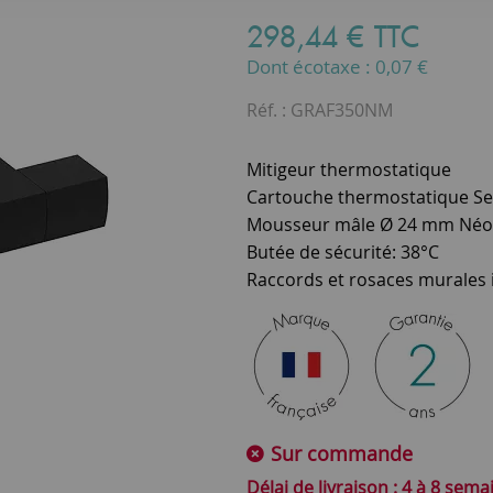
298
,
44
€
TTC
Dont écotaxe :
0,07
€
Réf. :
GRAF350NM
Mitigeur thermostatique
Cartouche thermostatique S
Mousseur mâle Ø 24 mm Néo
Butée de sécurité: 38°C
Raccords et rosaces murales 
Sur commande
4 à 8 sema