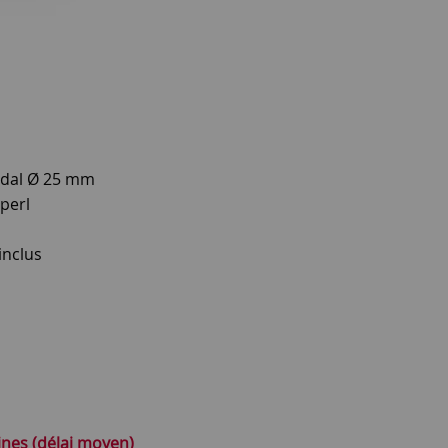
edal Ø 25 mm
perl
inclus
ines (délai moyen)