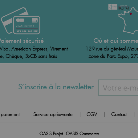
Paiement sécurisé
Où et qui somme
Visa, American Express, Virement
129 rue du général Maur
e, Chèque, 3xCB sans frais
zone du Parc Expo, 2
S’inscrire à la newsletter
 paiement
Service après-vente
CGV
Contact
|
|
|
|
OASIS Projet
OASIS Commerce
-