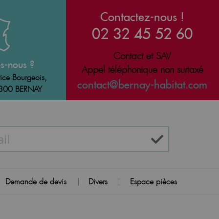
Contactez-nous !
02 32 45 52 60
Contact et SAV
s-nous ?
Appel téléphonique non surtaxé
ice Bourgeois,
contact@bernay-habitat.com
7300 BERNAY
Demande de devis
Divers
Espace pièces
|
|