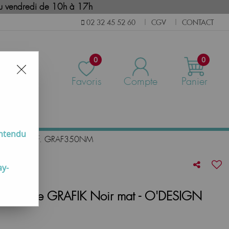
i au vendredi de 10h à 17h
CGV
CONTACT
02 32 45 52 60
|
|
0
0
Favoris
Compte
Panier
us
entendu
- O'DESIGN Réf. GRAF350NM
ay-
mostatique GRAFIK Noir mat - O'DESIGN