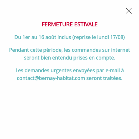
02 32 45 52 60
Contactez-nous
FERMETURE POUR CONGÉS DU 1er AU 16 AOÛT
- Service
client joignable du lundi au vendredi de 10h à 17h
FERMETURE ESTIVALE
0
Du 1er au 16 août inclus (reprise le lundi 17/08)
Pendant cette période, les commandes sur internet
seront bien entendu prises en compte.
Accueil
>
Salle de bain
>
ROBINETTERIE & Vidage
>
Les demandes urgentes envoyées par e-mail à
Mitigeurs de douche
>
Mitigeur douche thermostatique GRAFIK Cuivre
contact@bernay-habitat.com seront traitées.
brossé PVD - O'DESIGN Réf. GRAF350CB