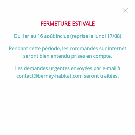
02 32 45 52 60
Contactez-nous
FERMETURE POUR CONGÉS DU 1er AU 16 AOÛT
- Service
client joignable du lundi au vendredi de 10h à 17h
FERMETURE ESTIVALE
0
Du 1er au 16 août inclus (reprise le lundi 17/08)
Pendant cette période, les commandes sur internet
seront bien entendu prises en compte.
Accueil
>
Salle de bain
>
MEUBLES de salle de bain
>
Les demandes urgentes envoyées par e-mail à
Accessoires salle de bain
>
Porte-papier toilettes ICEO Noir mat -
contact@bernay-habitat.com seront traitées.
O'DESIGN Réf. IPTNM