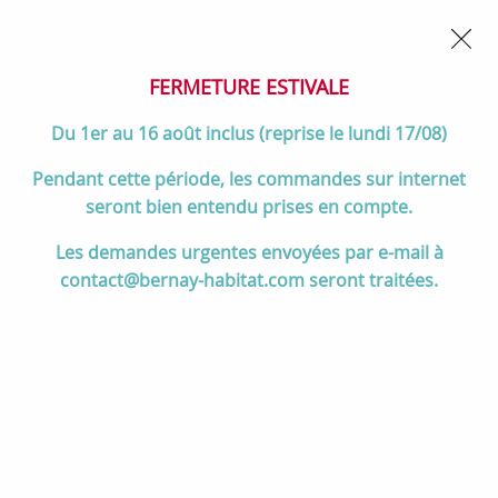
02 32 45 52 60
Contactez-nous
FERMETURE POUR CONGÉS DU 1er AU 16 AOÛT
- Service
client joignable du lundi au vendredi de 10h à 17h
FERMETURE ESTIVALE
0
Du 1er au 16 août inclus (reprise le lundi 17/08)
Pendant cette période, les commandes sur internet
seront bien entendu prises en compte.
Accueil
>
Salle de bain
>
Collection Decotec
>
Les demandes urgentes envoyées par e-mail à
Collection SIGNATURE
>
Ensemble SIGNATURE 81cm meuble 2 tiroirs
contact@bernay-habitat.com seront traitées.
+ plan-vasque (perçage 1 robinet) - Placage bois - DECOTEC