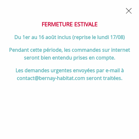
02 32 45 52 60
Contactez-nous
FERMETURE POUR CONGÉS DU 1er AU 16 AOÛT
- Service
client joignable du lundi au vendredi de 10h à 17h
FERMETURE ESTIVALE
0
Du 1er au 16 août inclus (reprise le lundi 17/08)
Pendant cette période, les commandes sur internet
seront bien entendu prises en compte.
Accueil
>
Salle de bain
>
MEUBLES de salle de bain
>
Les demandes urgentes envoyées par e-mail à
Meubles de 55 à 70 cm
>
Ensemble NOJA 60cm meuble 2 portes
contact@bernay-habitat.com seront traitées.
Noir satiné + plan (vasque & miroir en option) - Salgar Réf. 105536