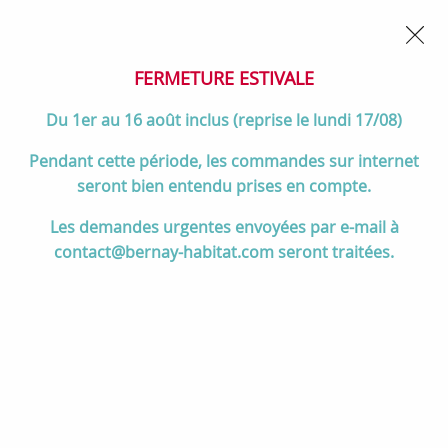
02 32 45 52 60
Contactez-nous
FERMETURE POUR CONGÉS DU 1er AU 16 AOÛT
- Service
client joignable du lundi au vendredi de 10h à 17h
FERMETURE ESTIVALE
0
Du 1er au 16 août inclus (reprise le lundi 17/08)
Pendant cette période, les commandes sur internet
seront bien entendu prises en compte.
Accueil
>
Salle de bain
>
MEUBLES de salle de bain
>
Les demandes urgentes envoyées par e-mail à
Meubles 120 cm et +
>
Ensemble NOJA 121cm meuble 4 tiroirs
contact@bernay-habitat.com seront traitées.
Chêne Africain + vasque (miroir en option) - Salgar Réf. 106176