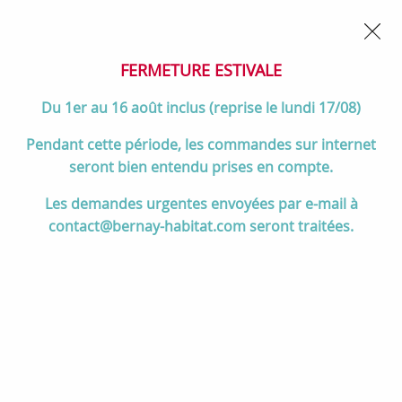
02 32 45 52 60
Contactez-nous
FERMETURE POUR CONGÉS DU 1er AU 16 AOÛT
- Service
client joignable du lundi au vendredi de 10h à 17h
FERMETURE ESTIVALE
0
Du 1er au 16 août inclus (reprise le lundi 17/08)
Pendant cette période, les commandes sur internet
seront bien entendu prises en compte.
Accueil
>
Salle de bain
>
MEUBLES de salle de bain
>
Les demandes urgentes envoyées par e-mail à
Meubles 120 cm et +
>
Ensemble NOJA 121cm meuble 4 tiroirs Bleu
contact@bernay-habitat.com seront traitées.
satiné + vasque (miroir en option) - Salgar Réf. 106172