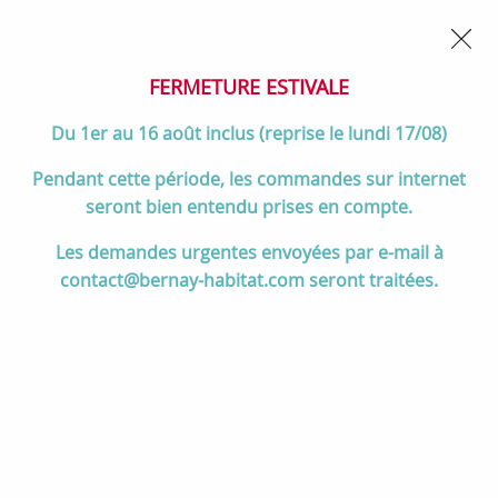
02 32 45 52 60
Contactez-nous
FERMETURE POUR CONGÉS DU 1er AU 16 AOÛT
- Service
client joignable du lundi au vendredi de 10h à 17h
FERMETURE ESTIVALE
0
Du 1er au 16 août inclus (reprise le lundi 17/08)
Pendant cette période, les commandes sur internet
seront bien entendu prises en compte.
Accueil
>
Divers
>
La Nordica Extraflame
Les demandes urgentes envoyées par e-mail à
contact@bernay-habitat.com seront traitées.
La Nordica Extraflame
TRIER & FILTRER
60 articles sur
77