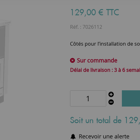
129
,
00
€
TTC
Réf. :
7026112
Côtés pour l’installation de s
Sur commande
3 à 6 sema
Soit un total de
129
Recevoir une alerte