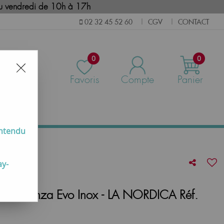
i au vendredi de 10h à 17h
CGV
CONTACT
02 32 45 52 60
|
|
0
0
Favoris
Compte
Panier
us
entendu
ay-
che Vicenza Evo Inox - LA NORDICA Réf.