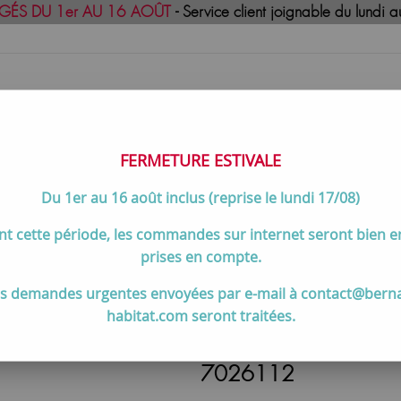
GÉS DU 1er AU 16 AOÛT
- Service client joignable du lund
FERMETURE ESTIVALE
Du 1er au 16 août inclus (reprise le lundi 17/08)
uisson
Meilleures ventes
Contactez-no
t cette période, les commandes sur internet seront bien 
auche Vicenza Evo Inox - LA NORDICA Réf. 7026112
prises en compte.
s demandes urgentes envoyées par e-mail à contact@bern
habitat.com seront traitées.
Côté avec trou à gau
7026112