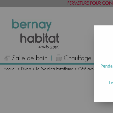
FERMETURE POUR CON
Salle de bain
Chauffage
C
Pendan
Accueil
>
Divers
>
La Nordica Extraflame
>
Côté avec trou à g
Le