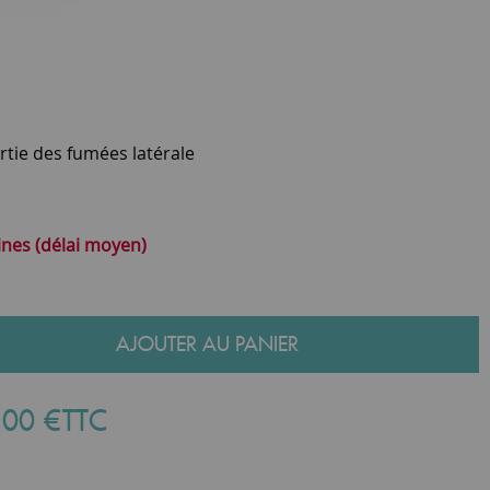
ortie des fumées latérale
ines (délai moyen)
AJOUTER AU PANIER
,
00
€
TTC