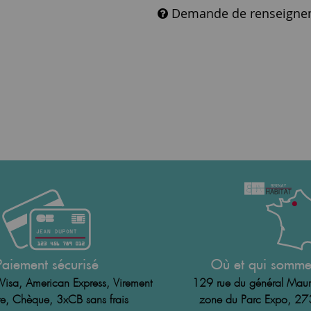
Demande de renseigne
Paiement sécurisé
Où et qui somme
Visa, American Express, Virement
129 rue du général Maur
e, Chèque, 3xCB sans frais
zone du Parc Expo, 2