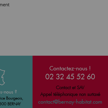
ment
Contactez-nous !
02 32 45 52 60
Contact et SAV
s-nous ?
Appel téléphonique non surtaxé
ice Bourgeois,
contact@bernay-habitat.com
7300 BERNAY