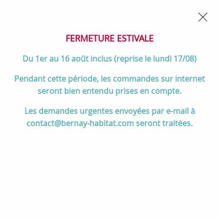
02 32 45 52 60
Contactez-nous
FERMETURE POUR CONGÉS DU 1er AU 16 AOÛT
- Service
client joignable du lundi au vendredi de 10h à 17h
FERMETURE ESTIVALE
0
Du 1er au 16 août inclus (reprise le lundi 17/08)
Pendant cette période, les commandes sur internet
seront bien entendu prises en compte.
Accueil
>
Divers
>
La Nordica Extraflame
>
Diffuseur Shade pour
Les demandes urgentes envoyées par e-mail à
système “Wind Air” - LA NORDICA Réf. 6016005
contact@bernay-habitat.com seront traitées.