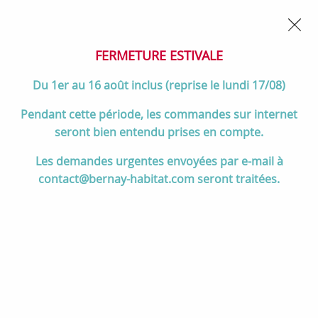
02 32 45 52 60
Contactez-nous
FERMETURE POUR CONGÉS DU 1er AU 16 AOÛT
- Service
client joignable du lundi au vendredi de 10h à 17h
FERMETURE ESTIVALE
0
Du 1er au 16 août inclus (reprise le lundi 17/08)
Pendant cette période, les commandes sur internet
seront bien entendu prises en compte.
Accueil
>
Divers
>
Exposition
>
Cuisine & électroménager
Les demandes urgentes envoyées par e-mail à
contact@bernay-habitat.com seront traitées.
Cuisine & électroménager
TRIER & FILTRER
20 articles sur
20