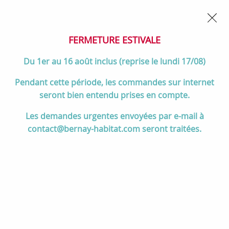
02 32 45 52 60
Contactez-nous
FERMETURE POUR CONGÉS DU 1er AU 16 AOÛT
- Service
client joignable du lundi au vendredi de 10h à 17h
FERMETURE ESTIVALE
0
Du 1er au 16 août inclus (reprise le lundi 17/08)
Pendant cette période, les commandes sur internet
seront bien entendu prises en compte.
Accueil
>
Cuisson
>
Cuisinières et pianos de cuisson
>
Les demandes urgentes envoyées par e-mail à
Pianos de cuisson 90 à 120 cm
>
Piano de cuisson STEEL Enfasi
contact@bernay-habitat.com seront traitées.
Mistral All Black 90cm EQ9F-4FIKW NF 1 four multifonction / table de
cuisson aspirante