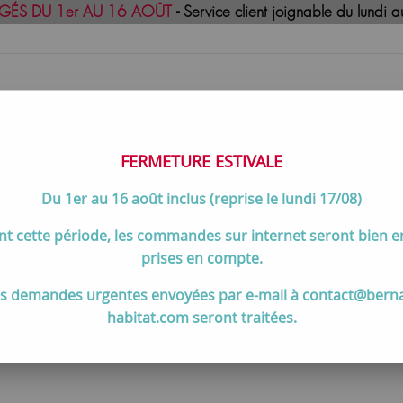
GÉS DU 1er AU 16 AOÛT
- Service client joignable du lund
FERMETURE ESTIVALE
Du 1er au 16 août inclus (reprise le lundi 17/08)
uisson
Meilleures ventes
Contactez-no
t cette période, les commandes sur internet seront bien 
de cuisson par marques et gammes
>
Pianos de cuisson et access
prises en compte.
s demandes urgentes envoyées par e-mail à contact@bern
e cuisson et accessoires Falcon El
habitat.com seront traitées.