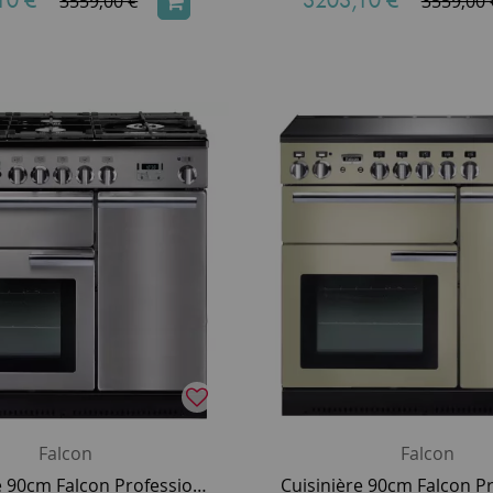
10 €
*
3203,10 €
*
3559,00 €
3559,00 
Falcon
Falcon
Cuisinière 90cm Falcon Professional+ 90 Inox Chromé PROP90DFSS/C-EU 3 fours électriques / 5 foyers gaz