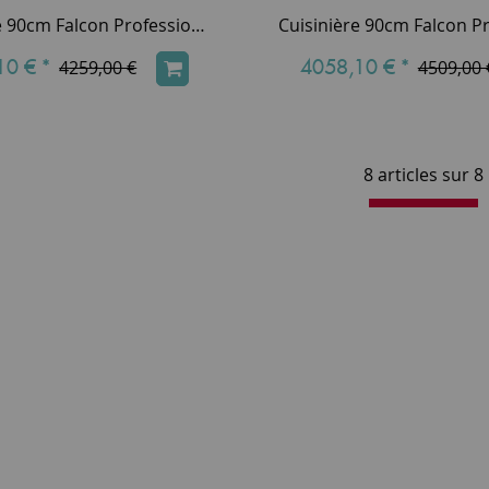
Cuisinière 90cm Falcon Professional+ 90 Rouge Airelle Chromé PROP90EICY/C-EU 3 fours électriques / 5 foyers induction
10 €
*
4058,10 €
*
4259,00 €
4509,00 
8 articles sur
8