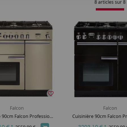
8 articles sur
8
Falcon
Falcon
Cuisinière 90cm Falcon Professional+ 90 Crème Chromé PROP90DFCR/C-EU 3 fours électriques / 5 foyers gaz