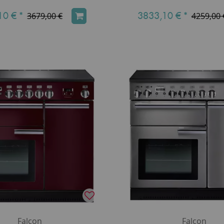
10 €
*
3833,10 €
*
3679,00 €
4259,00 
Falcon
Falcon