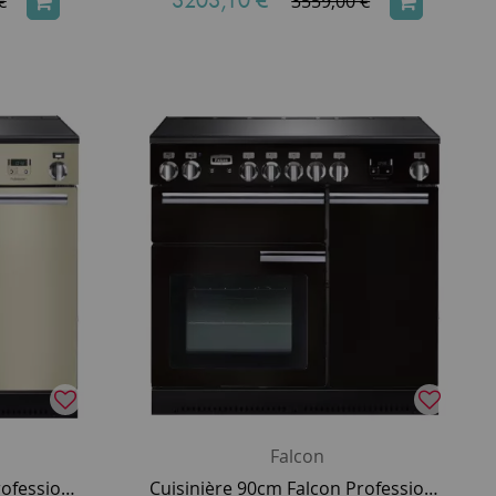
3203,10 €
*
€
3559,00 €
Falcon
Cuisinière 90cm Falcon Professional+ 90 Crème Chromé PROP90EICR/C-EU 3 fours électriques / 5 foyers induction
Cuisinière 90cm Falcon Professional+ 90 Noir Brillant Chromé PROP90EIGB/C-EU 3 fours électriques / 5 foyers induction