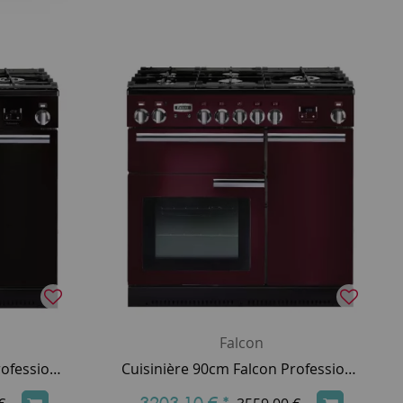
Falcon
Cuisinière 90cm Falcon Professional+ 90 Noir Brillant Chromé PROP90DFGB/C-EU 3 fours électriques / 5 foyers gaz
Cuisinière 90cm Falcon Professional+ 90 Rouge Airelle Chromé PROP90DFCY/C-EU 3 fours électriques / 5 foyers gaz