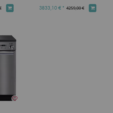
3833,10 €
*
€
4259,00 €