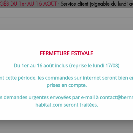
GÉS DU 1er AU 16 AOÛT
- Service client joignable du lund
FERMETURE ESTIVALE
Du 1er au 16 août inclus (reprise le lundi 17/08)
uisson
Meilleures ventes
Contactez-no
t cette période, les commandes sur internet seront bien 
de cuisson par marques et gammes
>
Pianos de cuisson et access
prises en compte.
s demandes urgentes envoyées par e-mail à contact@bern
isson et accessoires Falcon Profe
habitat.com seront traitées.