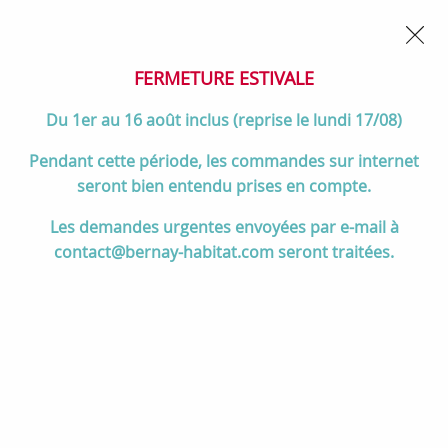
02 32 45 52 60
Contactez-nous
FERMETURE POUR CONGÉS DU 1er AU 16 AOÛT
- Service
client joignable du lundi au vendredi de 10h à 17h
FERMETURE ESTIVALE
0
Du 1er au 16 août inclus (reprise le lundi 17/08)
Pendant cette période, les commandes sur internet
seront bien entendu prises en compte.
Accueil
>
Cuisson
>
Cuisinières et pianos de cuisson
>
Les demandes urgentes envoyées par e-mail à
Pianos de cuisson par marques et gammes
>
contact@bernay-habitat.com seront traitées.
Pianos de cuisson et accessoires FALCON
>
Pianos de cuisson et accessoires Falcon Mercury 120cm
Pianos de cuisson et
accessoires Falcon Mercury
120cm