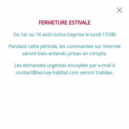
02 32 45 52 60
Contactez-nous
FERMETURE POUR CONGÉS DU 1er AU 16 AOÛT
- Service
client joignable du lundi au vendredi de 10h à 17h
FERMETURE ESTIVALE
0
Du 1er au 16 août inclus (reprise le lundi 17/08)
Pendant cette période, les commandes sur internet
seront bien entendu prises en compte.
Accueil
>
Divers
>
Salgar
>
Vasque VILNA 60.5x46cm percée 1 trou
Les demandes urgentes envoyées par e-mail à
SolidSurface - SALGAR Réf. 91234
contact@bernay-habitat.com seront traitées.