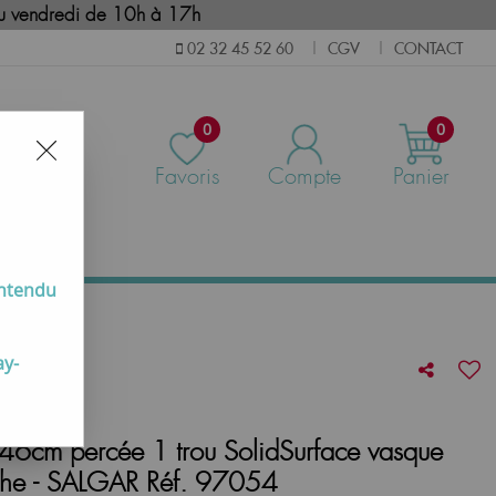
i au vendredi de 10h à 17h
CGV
CONTACT
02 32 45 52 60
|
|
0
0
Favoris
Compte
Panier
us
entendu
éf. 97054
ay-
6cm percée 1 trou SolidSurface vasque
uche - SALGAR Réf. 97054