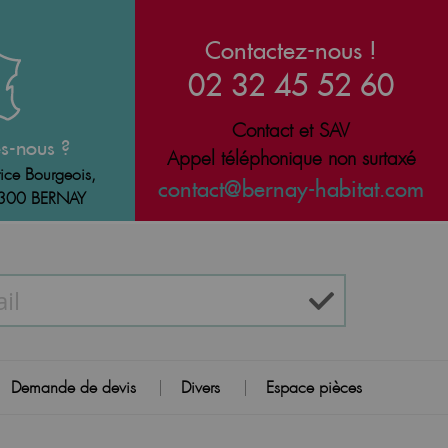
Contactez-nous !
02 32 45 52 60
Contact et SAV
s-nous ?
Appel téléphonique non surtaxé
ice Bourgeois,
contact@bernay-habitat.com
7300 BERNAY
Demande de devis
Divers
Espace pièces
|
|