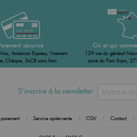
Paiement sécurisé
Où et qui somme
Visa, American Express, Virement
129 rue du général Maur
e, Chèque, 3xCB sans frais
zone du Parc Expo, 2
S’inscrire à la newsletter
 paiement
Service après-vente
CGV
Contact
|
|
|
|