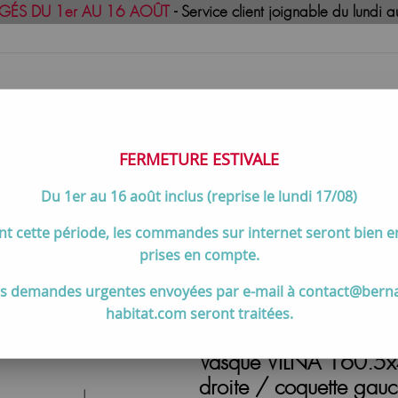
GÉS DU 1er AU 16 AOÛT
- Service client joignable du lund
FERMETURE ESTIVALE
Du 1er au 16 août inclus (reprise le lundi 17/08)
uisson
Meilleures ventes
Contactez-no
t cette période, les commandes sur internet seront bien 
 trou SolidSurface vasque droite / coquette gauche - SALGAR R
prises en compte.
s demandes urgentes envoyées par e-mail à contact@bern
habitat.com seront traitées.
Vasque VILNA 160.5x4
droite / coquette ga