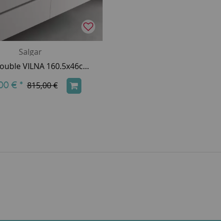
Salgar
Vasque double VILNA 160.5x46cm percée 2x 1 trou SolidSurface - SALGAR Réf. 97056
00 €
*
815,00 €