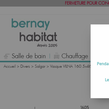
FERMETURE POUR CON
Salle de bain
Chauffage
C
Pendan
Accueil
>
Divers
>
Salgar
>
Vasque VILNA 160.5x46cm percée 1
Le