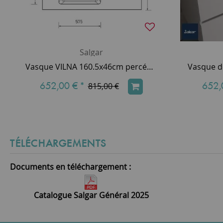
Salgar
Vasque VILNA 160.5x46cm percée 1 trou SolidSurface vasque gauche / coquette droite - SALGAR Réf. 97055
652,00 €
*
652,
815,00 €
TÉLÉCHARGEMENTS
Documents en téléchargement :
Catalogue Salgar Général 2025