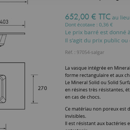
652
,
00
€
TTC
au lie
Dont écotaxe :
0,36
€
Le prix barré est donné à 
Il s'agit du prix public o
Réf. :
97054-salgar
La vasque intégrée en Mineral
forme rectangulaire et aux ch
Le Mineral Solid ou Solid Sur
en résines très résistantes, é
en cas de chocs.
Ce matériau non poreux est do
invisibles.
Il est résistant aux bactéries 