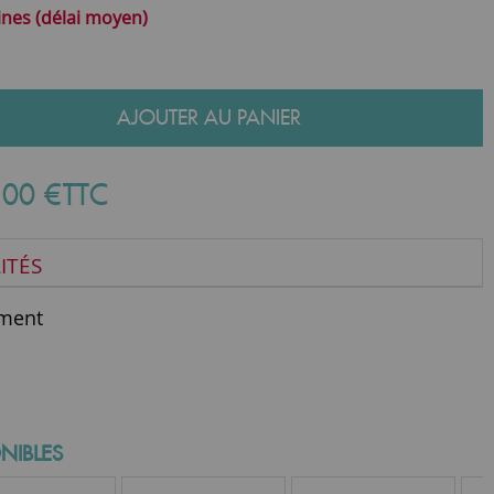
ines (délai moyen)
AJOUTER AU PANIER
,
00
€
TTC
ITÉS
ment
NIBLES