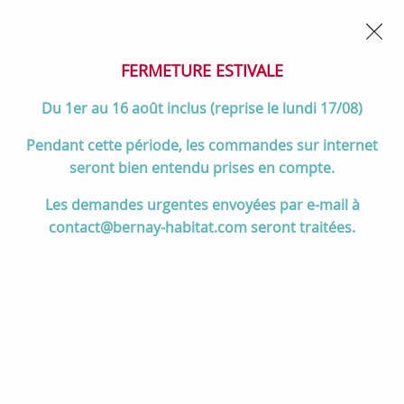
02 32 45 52 60
Contactez-nous
FERMETURE POUR CONGÉS DU 1er AU 16 AOÛT
- Service
client joignable du lundi au vendredi de 10h à 17h
FERMETURE ESTIVALE
0
Du 1er au 16 août inclus (reprise le lundi 17/08)
Pendant cette période, les commandes sur internet
seront bien entendu prises en compte.
Accueil
>
Salle de bain
>
MEUBLES de salle de bain
>
Les demandes urgentes envoyées par e-mail à
Vasques à poser
>
Vasque à poser Tento 50x42cm céramique blanc
contact@bernay-habitat.com seront traitées.
brillant (percée 1 trou de robinet) - SALGAR Réf. 24552