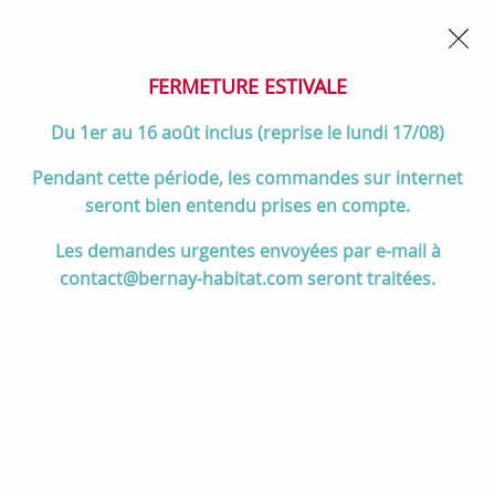
02 32 45 52 60
Contactez-nous
FERMETURE POUR CONGÉS DU 1er AU 16 AOÛT
- Service
client joignable du lundi au vendredi de 10h à 17h
FERMETURE ESTIVALE
0
Du 1er au 16 août inclus (reprise le lundi 17/08)
Pendant cette période, les commandes sur internet
seront bien entendu prises en compte.
Accueil
>
Salle de bain
>
MEUBLES de salle de bain
>
Les demandes urgentes envoyées par e-mail à
Vasques à poser
>
PROMO -50% : Vasque à poser Tento 42x42cm
contact@bernay-habitat.com seront traitées.
céramique blanc brillant (percée 1 trou de robinet) - SALGAR Réf.
24551