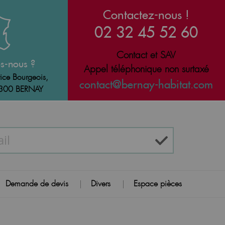
Contactez-nous !
02 32 45 52 60
Contact et SAV
s-nous ?
Appel téléphonique non surtaxé
ice Bourgeois,
contact@bernay-habitat.com
7300 BERNAY
Demande de devis
Divers
Espace pièces
|
|