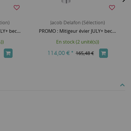
tion)
Jacob Delafon (Sélection)
PROMO : Mitigeur évier JULY+ bec profilé chromé - JACOB DELAFON Réf. E35688-4-CP
PROMO : Mitigeur évier JULY+ bec col de cigne chromé - JACOB DELAFON Réf. E35686-4-CP
))
En stock (2 unité(s))
114,00 €
*
165,48 €