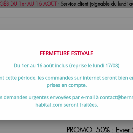
GÉS DU 1er AU 16 AOÛT
- Service client joignable du lund
FERMETURE ESTIVALE
Du 1er au 16 août inclus (reprise le lundi 17/08)
uisson
Meilleures ventes
Contactez-no
t cette période, les commandes sur internet seront bien 
ISSON
>
Éviers & Mitigeurs
>
PROMO -50% : Evier 2 cuves Clotair
prises en compte.
s demandes urgentes envoyées par e-mail à contact@bern
habitat.com seront traitées.
PROMO -50% : Evier 2