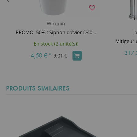
Wirquin
PROMO -50% : Siphon d'évier D40 - WIRQUIN Réf. 30722146
J
En stock (2 unité(s))
317,
4,50 €
*
9,01 €
PRODUITS SIMILAIRES