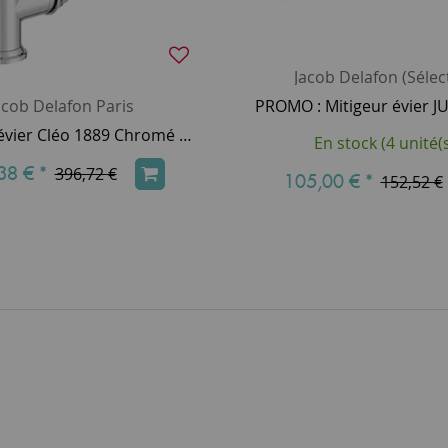
Jacob Delafon (Sélec
acob Delafon Paris
Mitigeur évier Cléo 1889 Chromé - JACOB DELAFON Réf. E24317-CP
En stock (4 unité(s
38 €
*
396,72 €
105,00 €
*
152,52 €