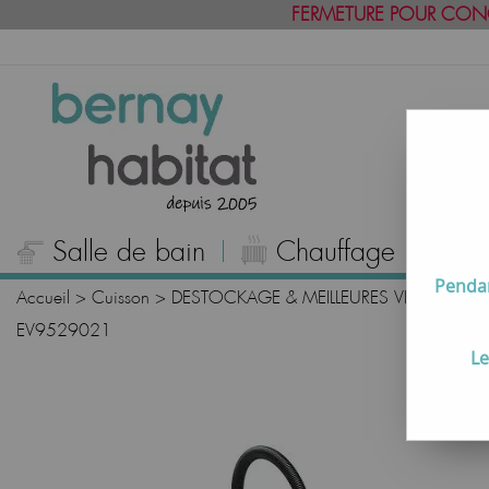
FERMETURE POUR CON
Salle de bain
Chauffage
C
Pendan
Accueil
>
Cuisson
>
DESTOCKAGE & MEILLEURES VENTES CU
EV9529021
Le