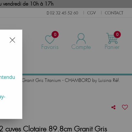
i au vendredi de 10h à 17h
CGV
CONTACT
02 32 45 52 60
|
|
0
0
Favoris
Compte
Panier
us
entendu
e 89.8cm Granit Gris Titanium - CHAMBORD by Luisina Réf.
ay-
 cuves Clotaire 89.8cm Granit Gris