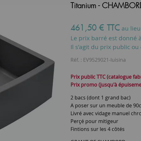
Titanium - CHAMBORD
461
,
50
€
TTC
au lie
Le prix barré est donné à 
Il s'agit du prix public o
Réf. :
EV9529021-luisina
Prix public TTC (catalogue fab
Prix promo (jusqu'à épuisemen
2 bacs (dont 1 grand bac)
A poser sur un meuble de 90
Livré avec vidage manuel ch
Perçé pour mitigeur
Fintions sur les 4 côtés