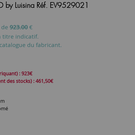
 by Luisina Réf. EV9529021
u de
923.00
€
titre indicatif.
u catalogue du fabricant.
riquant) : 923€
t des stocks) : 461,50€
cm
romé