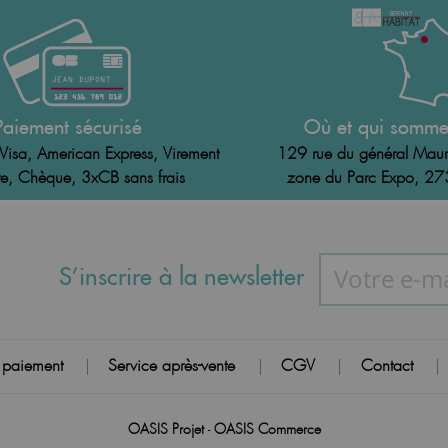
Paiement sécurisé
Où et qui somme
Visa, American Express, Virement
129 rue du général Maur
e, Chèque, 3xCB sans frais
zone du Parc Expo, 2
S’inscrire à la newsletter
 paiement
Service après-vente
CGV
Contact
|
|
|
|
OASIS Projet
OASIS Commerce
-