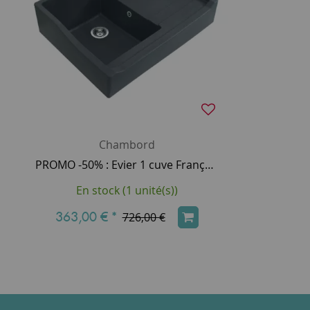
Chambord
PROMO -50% : Evier 1 cuve François Ier - 89.5cm Granit Titanium - CHAMBORD Réf. EV459021
En stock (1 unité(s))
363,00 €
*
726,00 €